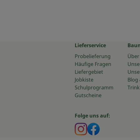
Lieferservice
Bau
Probelieferung
Über
Häufige Fragen
Unse
Liefergebiet
Unse
Jobkiste
Blog 
Schulprogramm
Trink
Gutscheine
Folge uns auf:
Externer Link zu htt
Externer Link z