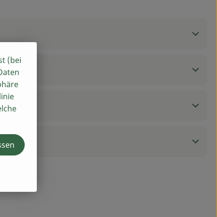
st (bei
 Daten
phäre
inie
elche
ssen