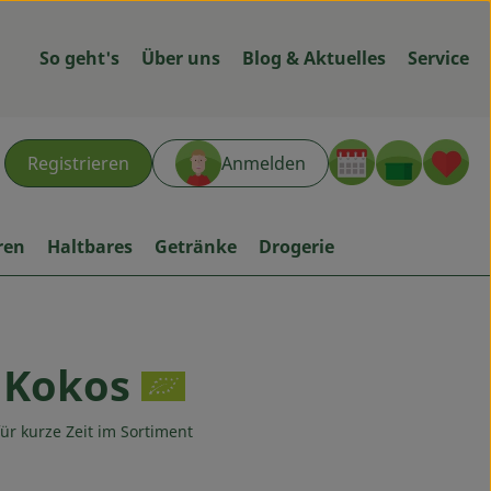
So geht's
Über uns
Blog & Aktuelles
Service
Warenk
L
Registrieren
Anmelden
hen
ren
Haltbares
Getränke
Drogerie
 Kokos
ügen
ür kurze Zeit im Sortiment