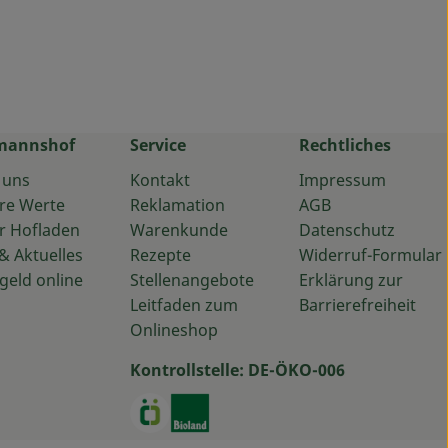
mannshof
Service
Rechtliches
 uns
Kontakt
Impressum
re Werte
Reklamation
AGB
r Hofladen
Warenkunde
Datenschutz
& Aktuelles
Rezepte
Widerruf-Formular
geld online
Stellenangebote
Erklärung zur
Leitfaden zum
Barrierefreiheit
Onlineshop
Kontrollstelle: DE-ÖKO-006
ps://www.instagram.com/baumannshof/
u https://www.facebook.com/baumannshof.oekolieferservic
Externer Link zu https://www.oekoki
Externer Link zu https://www.