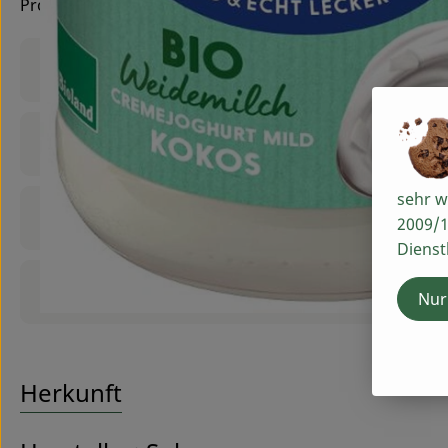
Probier's mal! Nur für kurze Zeit im Sortiment
Produktinformationen
Zutaten
sehr w
Nährwert-Info
2009/1
Dienst
Produktdatenblatt
Nur
Herkunft