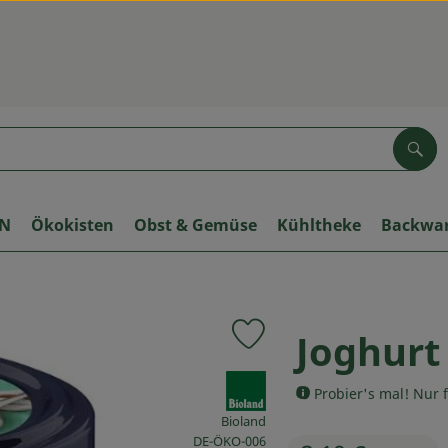
Suc
ON
Ökokisten
Obst & Gemüse
Kühltheke
Backwa
Joghurt
Produkt zu Favouriten hinzuf
, Verband:
Probier's mal! Nur f
Bioland
, Kontrollstelle:
DE-ÖKO-006