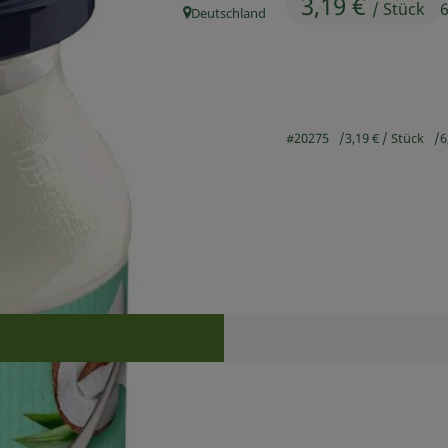
3,19 €
/ Stück
6
Deutschland
, Herkunft:
#20275
3,19 €
/ Stück
6
Rezepte
n keine passenden Rezepte gefunden.