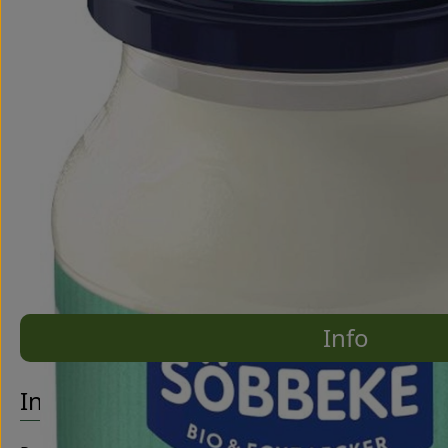
Info
Es wurde
Entdecke passende Rezepte
Info