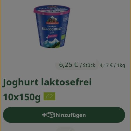
Ökokisten
Obst & Gemüse
Kühltheke
Backwaren
Haltbares
6,25 €
/ Stück
4,17 €
/ 1kg
Getränke
Joghurt laktosefrei
Drogerie
10x150g
So geht's
hinzufügen
Über uns
Produkt zum Warenkorb hinz
Blog & Aktuelles