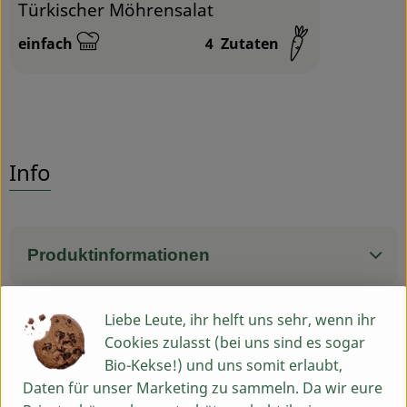
Türkischer Möhrensalat
einfach
4
Zutaten
Schwierigkeit:
Info
Produktinformationen
Liebe Leute, ihr helft uns sehr, wenn ihr
Zutaten
Cookies zulasst (bei uns sind es sogar
Bio-Kekse!) und uns somit erlaubt,
Daten für unser Marketing zu sammeln. Da wir eure
Nährwert-Info