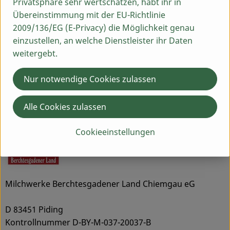
Privatsphäre sehr wertschätzen, habt ihr in
Übereinstimmung mit der EU-Richtlinie
2009/136/EG (E-Privacy) die Möglichkeit genau
Produktdatenblatt
einzustellen, an welche Dienstleister ihr Daten
weitergebt.
Herkunft
Nur notwendige Cookies zulassen
Alle Cookies zulassen
Hersteller: Berchtesgadener Land Bio
Cookieeinstellungen
Milchwerke Berchtesgadener Land Chiemgau eG
D 83451 Piding
Kontrollnummer D-BY-M-037-20037-B