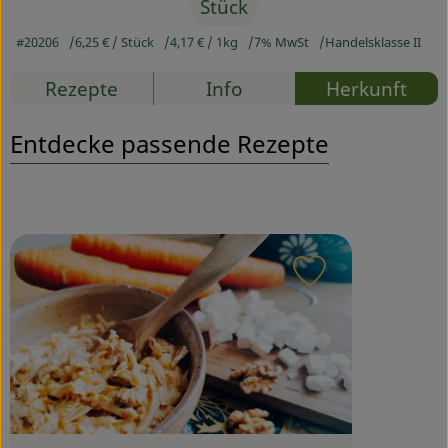
Stück
Service
#20206
6,25 €
/ Stück
4,17 €
/ 1kg
7% MwSt
Handelsklasse II
Rezepte
Info
Herkunft
Entdecke passende Rezepte
Rezept zu Favou