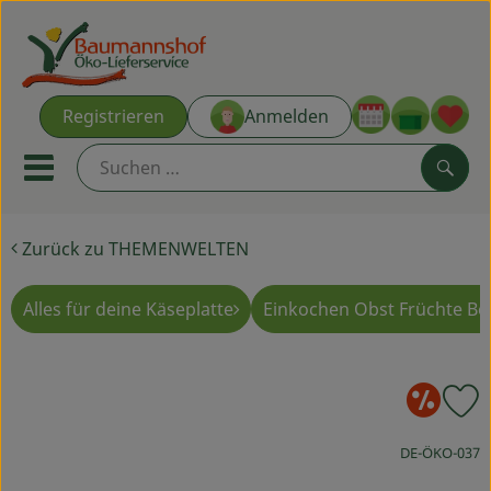
Warenk
Registrieren
Anmelden
Link
Mobiles Menu öffnen oder s
Such
Zurück zu THEMENWELTEN
Ökokisten
Kochkisten
Alles für deine Käseplatte
Einkochen Obst Früchte Be
NEU & ANGEBOT
So
P
THEMENWELTEN
, Kontrollstelle
DE-ÖKO-037
AUS DER REGION