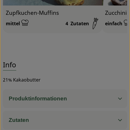
Zupfkuchen-Muffins
Zucchini
mittel
4
Zutaten
einfach
Schwierigkeit:
Schwierigk
Info
21% Kakaobutter
Produktinformationen
Zutaten