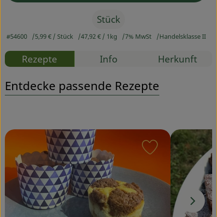
Stück
Service
#54600
5,99 €
/ Stück
47,92 €
/ 1kg
7% MwSt
Handelsklasse II
Rezepte
Info
Herkunft
Entdecke passende Rezepte
Rezept zu Favou