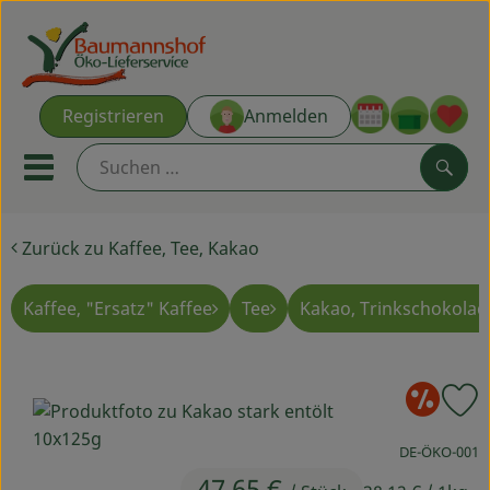
Warenk
Registrieren
Anmelden
Link
Mobiles Menu öffnen oder s
Such
Zurück zu Kaffee, Tee, Kakao
Ökokisten
Kochkisten
Kaffee, "Ersatz" Kaffee
Tee
Kakao, Trinkschokolad
NEU & ANGEBOT
So
P
THEMENWELTEN
, Kontrollstelle
DE-ÖKO-001
AUS DER REGION
47,65 €