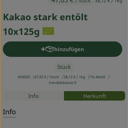
/ Stück
38,12 €
/ 1kg
Ökokisten
Kakao stark entölt
Obst & Gemüse
10x125g
Kühltheke
Backwaren
hinzufügen
Produkt zum Warenkorb hinz
Haltbares
Stück
Getränke
#54603
47,65 €
/ Stück
38,12 €
/ 1kg
7% MwSt
Drogerie
Handelsklasse II
Rezepte
Info
Herkunft
So geht's
Es wurden
Entdecke passende Rezepte
Info
Über uns
Blog & Aktuelles