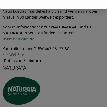
NATURATA Produkte sind im deutschen
Naturkostfachhandel erhältlich und werden darüber
hinaus in 30 Länder weltweit exportiert.
Nähere Informationen zur
NATURATA AG
und zu
NATURATA
Produkten finden Sie unter:
www.naturata.de
Kontrollnummer D-BW-007-05177-BC
zur WebSite
(Daten von Ecoinform)
NATURATA