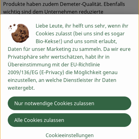
Produkte haben zudem Demeter-Qualität. Ebenfalls
wichtig sind dem Unternehmen reduzierte
Verpackungsmaterialien sowie besondere, langlebige
Liebe Leute, ihr helft uns sehr, wenn ihr
Verhältnisse zu Erzeugern und Handelspartnern.
Cookies zulasst (bei uns sind es sogar
1976 zunächst als Großhandelsunternehmen ins Leben
Bio-Kekse!) und uns somit erlaubt,
gerufen, hatte sich NATURATA der Idee verschrieben,
Daten für unser Marketing zu sammeln. Da wir eure
Naturkosteinzelhändler auf dem noch jungen Biomarkt
Privatsphäre sehr wertschätzen, habt ihr in
zuverlässig mit hochwertigen Produkten in Demeter-
Übereinstimmung mit der EU-Richtlinie
und Bio-Qualität zu versorgen. Diesem Leitmotiv folgt
2009/136/EG (E-Privacy) die Möglichkeit genau
die NATURATA AG bis heute und entwickelt Produkte, die
einzustellen, an welche Dienstleister ihr Daten
nicht nur Bio-Genuss auf höchstem Niveau garantieren,
weitergebt.
sondern auch einen wertvollen Beitrag für Mensch und
Umwelt leisten. Faire und vertrauensvolle
Nur notwendige Cookies zulassen
Partnerschaften, nachhaltiges Wirtschaften und die
Förderung sozialer und umweltorientierter Themen
Alle Cookies zulassen
sind wesentlicher Bestandteil der
Unternehmensphilosophie.
Cookieeinstellungen