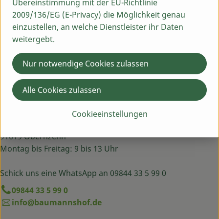
Übereinstimmung mit der EU-Richtlinie
Produktinformationen
2009/136/EG (E-Privacy) die Möglichkeit genau
einzustellen, an welche Dienstleister ihr Daten
weitergebt.
Herkunft
Nur notwendige Cookies zulassen
Deutschland
Alle Cookies zulassen
Du hast eine Frage? Wir helfen dir gern:
Cookieeinstellungen
Egenhausen 54
91619 Obernzenn
Montag bis Freitag: 9 bis 13 Uhr
Schick uns eine WhatsApp an 09844 33 5 99 0
09844 33 5 99 0
info@baumannshof.de