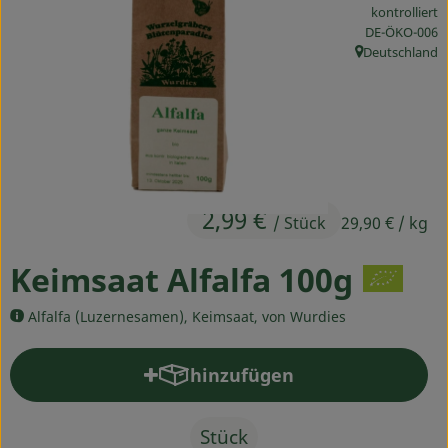
kontrolliert
Ökokisten
, Kontrollstelle
DE-ÖKO-006
Deutschland
Obst & Gemüse
, Herkunft:
Kühltheke
Backwaren
Haltbares
2,99 €
/ Stück
29,90 €
/ kg
Getränke
Keimsaat Alfalfa 100g
Drogerie
Alfalfa (Luzernesamen), Keimsaat, von Wurdies
So geht's
hinzufügen
Produkt zum Warenkorb hinz
Über uns
Stück
Blog & Aktuelles