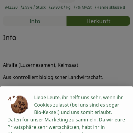
#42320
2,99 €
/ Stück
29,90 €
/ kg
7% MwSt
Handelsklasse II
Service
Rezepte
Info
Herkunft
Es wurden
Entdecke passende Rezepte
Info
Alfalfa (Luzernesamen), Keimsaat
Aus kontrolliert biologischer Landwirtschaft.
Herkunft: Italien
Liebe Leute, ihr helft uns sehr, wenn ihr
Hersteller: Wurdies, Kreuzweg 6, 92557 Weiding,
Cookies zulasst (bei uns sind es sogar
Deutschland
Bio-Kekse!) und uns somit erlaubt,
Daten für unser Marketing zu sammeln. Da wir eure
DE-ÖKO-003 Kontrollstelle
Privatsphäre sehr wertschätzen, habt ihr in