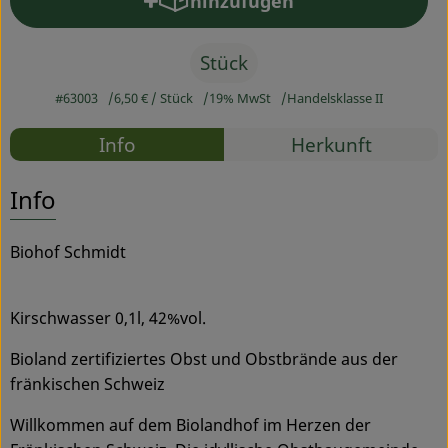
hinzufügen
Produkt zum Warenkorb hinz
Service
Stück
#63003
6,50 €
/ Stück
19% MwSt
Handelsklasse II
Rezepte
Info
Herkunft
Es wurden
Entdecke passende Rezepte
Info
Biohof Schmidt
Kirschwasser 0,1l, 42%vol.
Bioland zertifiziertes Obst und Obstbrände aus der
fränkischen Schweiz
Willkommen auf dem Biolandhof im Herzen der