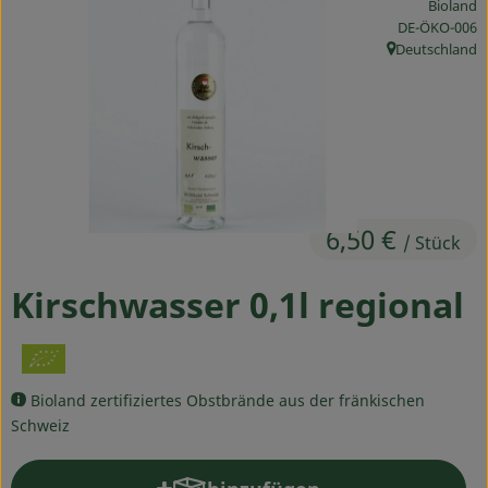
Bioland
Ökokisten
, Kontrollstelle
DE-ÖKO-006
Deutschland
, Herkunft:
Obst & Gemüse
Kühltheke
Backwaren
Haltbares
6,50 €
/ Stück
Getränke
Kirschwasser 0,1l regional
Drogerie
So geht's
Bioland zertifiziertes Obstbrände aus der fränkischen
Schweiz
Über uns
Blog & Aktuelles