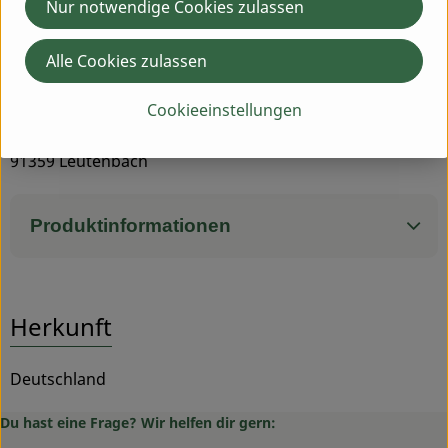
Nur notwendige Cookies zulassen
unter sich. Alle Erzeugnisse sind Bioland-zertifiziert und
von hoher Qualität.
Alle Cookies zulassen
Inverkehrbringer:
Cookieeinstellungen
Biohof Schmidt GbR
Mittelehrenbach 41
91359 Leutenbach
Produktinformationen
Herkunft
Deutschland
Du hast eine Frage? Wir helfen dir gern: