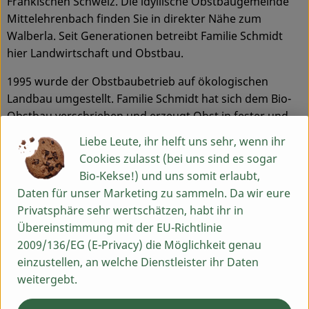
Fränkischen Schweiz. Die idyllische Obstbaugemeinde
Mittelehrenbach finden Sie in direkter Nähe zum
Walberla. Seit Generationen betreibt Familie Schmidt
hier Landwirtschaft und Obstbau.
1995 wurde der Obstbaubetrieb auf ökologischen
Landbau umgestellt. Familie Schmidt hat sich dem Bio-
Obstbau verschrieben und erzeugt Obst in fester und
flüssiger Form. Da sie neben Tafelobstgärten auch
Liebe Leute, ihr helft uns sehr, wenn ihr
mehrere Streuobstgärten pflegt, bietet sie viele
Cookies zulasst (bei uns sind es sogar
Produkte, wie sortenreine Brände alter Obstsorten,
Bio-Kekse!) und uns somit erlaubt,
fruchtige Liköre, aromareichen Apfelsaft, Cidre trocken
Daten für unser Marketing zu sammeln. Da wir eure
und mild und vieles mehr an - alles Produkte, die aus
Privatsphäre sehr wertschätzen, habt ihr in
den eigenen Streuobstgärten kommen. Für die edlen
Übereinstimmung mit der EU-Richtlinie
Brände, die mit sehr viel Sorgfalt und Aroma schonend
2009/136/EG (E-Privacy) die Möglichkeit genau
destilliert werden, ist Brennmeister Willibald zuständig.
einzustellen, an welche Dienstleister ihr Daten
Sohn Jochen - Obstbaumeister - hat das Gedeihen der
weitergebt.
Bäume und der Früchte, wie z. B. Kirschen, Mirabellen,
Renekloden, Zwetschgen, Äpfel, Birnen, Quitten usw.