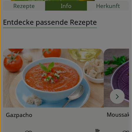
Rezepte
Info
Herkunft
Service
Entdecke passende Rezepte
Rezept zu Favou
Moussaka
Gazpacho