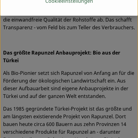
Cookieeinstellungen
Besuche vor Ort, Beratung durch eigene Agrar-
Ingenieure und der rege Austausch miteinander sichern
die einwandfreie Qualität der Rohstoffe ab. Das schafft
Transparenz - vom Feld bis zum Teller des Verbrauchers.
Das größte Rapunzel Anbauprojekt: Bio aus der
Türkei
Als Bio-Pionier setzt sich Rapunzel von Anfang an für die
Förderung der ökologischen Landwirtschaft ein. Aus
dieser Aufbauarbeit sind eigene Anbauprojekte in der
Türkei und auf der ganzen Welt entstanden.
Das 1985 gegründete Türkei-Projekt ist das größte und
am längsten existierende Projekt von Rapunzel. Dort
bauen heute circa 600 Bauern aus zehn Provinzen 14
verschiedene Produkte für Rapunzel an - darunter