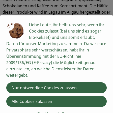
Schokoladen und Kaffee zum Kernsortiment. Die Hälfte
dieser Produkte wird in Legau im Allgäu hergestellt oder
verarbeitet.
Liebe Leute, ihr helft uns sehr, wenn ihr
Cookies zulasst (bei uns sind es sogar
Bio-Kekse!) und uns somit erlaubt,
Produkte in bester Bio-Qualität
Daten für unser Marketing zu sammeln. Da wir eure
Produktqualität steht bei Rapunzel an erster Stelle. Das
Privatsphäre sehr wertschätzen, habt ihr in
Qualitätssicherungs-Team nimmt daher eine
Übereinstimmung mit der EU-Richtlinie
Schlüsselposition im Unternehmen ein. Die Kontrollen
2009/136/EG (E-Privacy) die Möglichkeit genau
der Rohstoffe beginnen bereits auf dem Feld. Bei
einzustellen, an welche Dienstleister ihr Daten
Wareneingang werden alle Rohstoffe und Produkte
weitergebt.
beprobt. Zusätzlich werden sie durch anerkannte
externe Labors unabhängig analysiert.
Nur notwendige Cookies zulassen
Wie schon zu Beginn liegen Rapunzel auch heute die
Alle Cookies zulassen
persönlichen Kontakte zu den Lieferanten und
langfristige Partnerschaften besonders am Herzen.