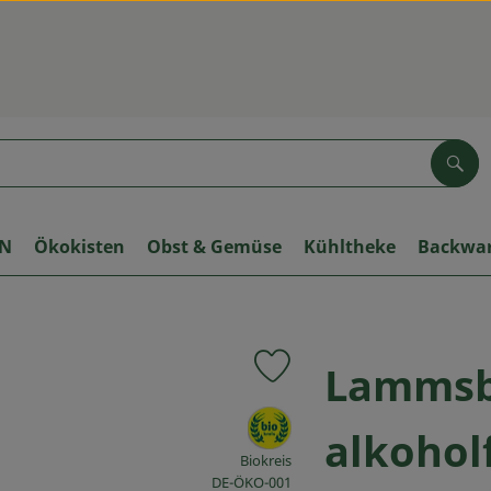
Suc
ON
Ökokisten
Obst & Gemüse
Kühltheke
Backwa
Lammsbr
Produkt zu Favouriten hinzuf
, Verband:
alkoholf
Biokreis
, Kontrollstelle:
DE-ÖKO-001