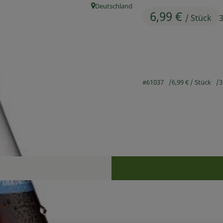
Deutschland
, Herkunft:
6,99 €
/ Stück
3
#61037
6,99 €
/ Stück
3
Rezepte
n keine passenden Rezepte gefunden.