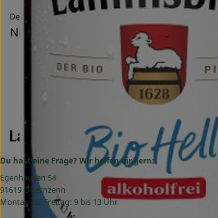
Deutschland
Neumarkter Lammsbräu
Du hast eine Frage? Wir helfen dir gern:
Egenhausen 54
91619 Obernzenn
Montag bis Freitag: 9 bis 13 Uhr