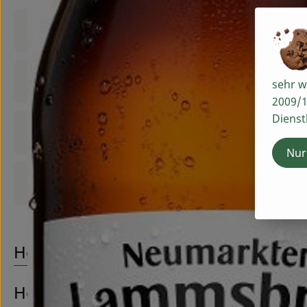
Produktinformationen
Zutaten
sehr w
2009/1
Dienst
Nährwert-Info
Nur
Produktdatenblatt
Herkunft
Hersteller: Neumarkter Lammsbräu