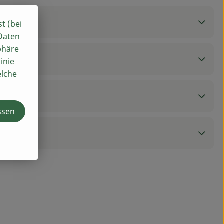
st (bei
 Daten
phäre
inie
elche
ssen