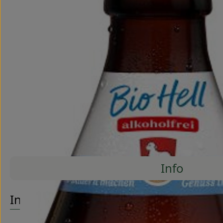
Info
Es wurde
Entdecke passende Rezepte
Info