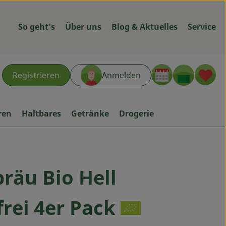
So geht's
Über uns
Blog & Aktuelles
Service
Warenk
L
Registrieren
Anmelden
hen
ren
Haltbares
Getränke
Drogerie
äu Bio Hell
ügen
rei 4er Pack