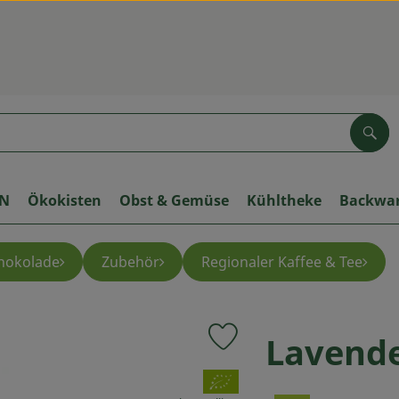
Suc
ON
Ökokisten
Obst & Gemüse
Kühltheke
Backwa
chokolade
Zubehör
Regionaler Kaffee & Tee
Lavende
Produkt zu Favouriten hinzuf
, Verband: