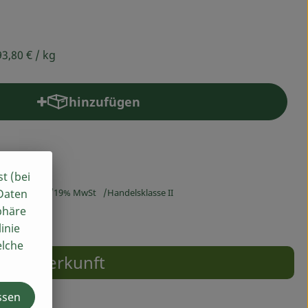
93,80 €
/ kg
hinzufügen
Produkt zum Warenkorb hinzufügen
st (bei
 Daten
3,80 €
/ kg
19% MwSt
Handelsklasse II
phäre
inie
elche
Herkunft
ssen