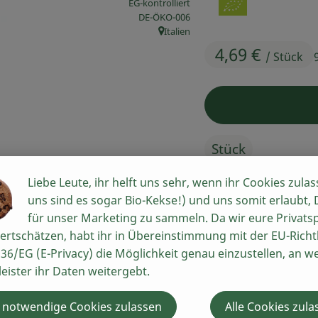
EG-kontrolliert
, Kontrollstelle:
DE-ÖKO-006
Italien
, Herkunft:
4,69 €
/ Stück
Stück
Liebe Leute, ihr helft uns sehr, wenn ihr Cookies zulas
uns sind es sogar Bio-Kekse!) und uns somit erlaubt,
#54017
4,69 €
/ Stück
9
für unser Marketing zu sammeln. Da wir eure Privats
ertschätzen, habt ihr in Übereinstimmung mit der EU-Richtl
36/EG (E-Privacy) die Möglichkeit genau einzustellen, an w
Rezepte
leister ihr Daten weitergebt.
n keine passenden Rezepte gefunden.
 notwendige Cookies zulassen
Alle Cookies zula