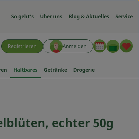
So geht's
Über uns
Blog & Aktuelles
Service
Warenk
L
Registrieren
Anmelden
hen
ren
Haltbares
Getränke
Drogerie
lblüten, echter 50g
ügen