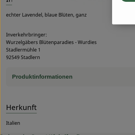
echter Lavendel, blaue Blüten, ganz
Inverkehrbringer:
Wurzelgäbers Blütenparadies - Wurdies
Stadlermühle 1
92549 
Produktinformationen
Herkunft
Italien