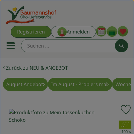
Warenk
Registrieren
Anmelden
Link
Mobiles Menu öffnen oder s
Such
Zurück zu NEU & ANGEBOT
Ökokisten
Kochkisten
August Angebot
Im August - Probiers mal
Wochen
NEU & ANGEBOT
P
THEMENWELTEN
, Verband:
AUS DER REGION
100%