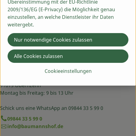
Übereinstimmung mit der EU-Richtlinie
Hersteller: Biovegan
2009/136/EG (E-Privacy) die Möglichkeit genau
einzustellen, an welche Dienstleister ihr Daten
Diverse
weitergebt.
Biovegan
Nur notwendige Cookies zulassen
Alle Cookies zulassen
Du hast eine Frage? Wir helfen dir gern:
Cookieeinstellungen
Egenhausen 54
91619 Obernzenn
Montag bis Freitag: 9 bis 13 Uhr
Schick uns eine WhatsApp an 09844 33 5 99 0
09844 33 5 99 0
info@baumannshof.de