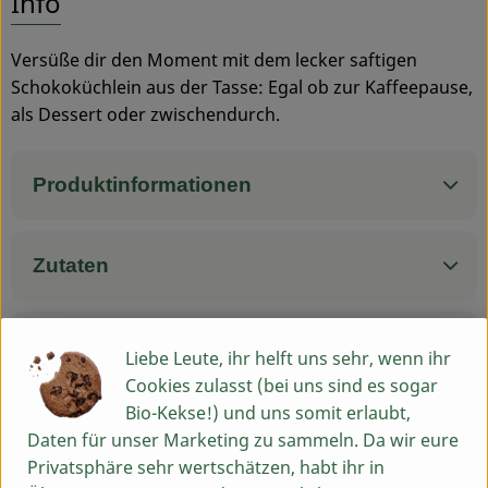
Info
Service
Versüße dir den Moment mit dem lecker saftigen
Schokoküchlein aus der Tasse: Egal ob zur Kaffeepause,
als Dessert oder zwischendurch.
Produktinformationen
Zutaten
Nährwert-Info
Liebe Leute, ihr helft uns sehr, wenn ihr
Cookies zulasst (bei uns sind es sogar
Bio-Kekse!) und uns somit erlaubt,
Daten für unser Marketing zu sammeln. Da wir eure
Herkunft
Privatsphäre sehr wertschätzen, habt ihr in