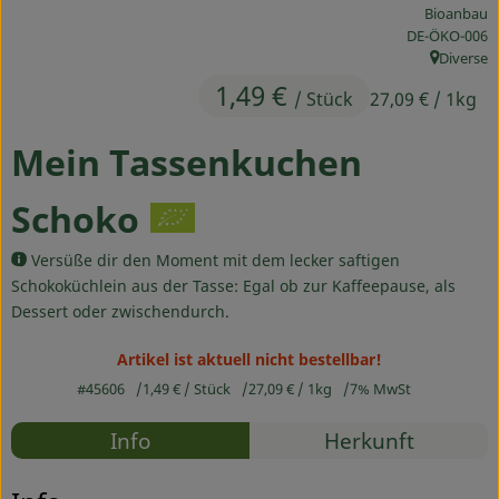
Bioanbau
Ökokisten
, Kontrollstelle
DE-ÖKO-006
Diverse
Obst & Gemüse
, Herkunft
1,49 €
/ Stück
27,09 €
/ 1kg
Kühltheke
Mein Tassenkuchen
Backwaren
Schoko
Haltbares
Versüße dir den Moment mit dem lecker saftigen
Getränke
Schokoküchlein aus der Tasse: Egal ob zur Kaffeepause, als
Dessert oder zwischendurch.
Drogerie
Artikel ist aktuell nicht bestellbar!
#45606
1,49 €
/ Stück
27,09 €
/ 1kg
7% MwSt
So geht's
Rezepte
Info
Herkunft
Über uns
Es wurden
Entdecke passende Rezepte
Blog & Aktuelles