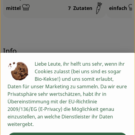
mittel
7
Zutaten
einfach
Schwierigkeit:
Schwierigk
Info
Liebe Leute, ihr helft uns sehr, wenn ihr
Cookies zulasst (bei uns sind es sogar
Produktinformationen
Bio-Kekse!) und uns somit erlaubt,
Daten für unser Marketing zu sammeln. Da wir eure
Privatsphäre sehr wertschätzen, habt ihr in
Zutaten
Übereinstimmung mit der EU-Richtlinie
2009/136/EG (E-Privacy) die Möglichkeit genau
einzustellen, an welche Dienstleister ihr Daten
Nährwert-Info
weitergebt.