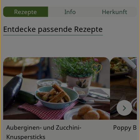
Rezepte
Info
Herkunft
Service
Entdecke passende Rezepte
Rezept zu Favou
Poppy Br
Auberginen- und Zucchini-
Knuspersticks