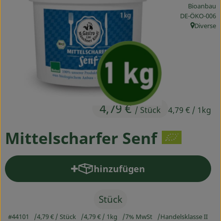
Bioanbau
Ökokisten
, Kontrollstelle
DE-ÖKO-006
Diverse
Obst & Gemüse
, Herkunft
Kühltheke
Backwaren
Haltbares
4,79 €
/ Stück
4,79 €
/ 1kg
Getränke
Mittelscharfer Senf
Drogerie
hinzufügen
Produkt zum Warenkorb hinz
So geht's
Über uns
Stück
#44101
4,79 €
/ Stück
4,79 €
/ 1kg
7% MwSt
Handelsklasse II
Blog & Aktuelles