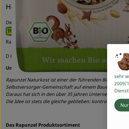
Hersteller: Rapunzel
Deutschland
Rapunzel Naturkost GmbH & Co. KG
D 87764 Legau
Unternehmensportrait Rapunzel Naturkost GmbH
sehr w
Rapunzel Naturkost ist einer der führenden Bio-Herstell
2009/1
Selbstversorger-Gemeinschaft auf einem Bauernhof mit
Dienst
Daraus hat sich in den über 35 Jahren Unternehmensgesc
Die Idee ist stets die gleiche geblieben: kontrolliert bi
Nur
Das Rapunzel Produktsortiment