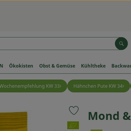
Suc
ON
Ökokisten
Obst & Gemüse
Kühltheke
Backwa
Wochenempfehlung KW 33
Hähnchen Pute KW 34
Mond & 
Produkt zu Favouriten hinzuf
, Verband: