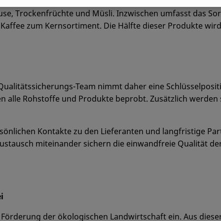
e, Trockenfrüchte und Müsli. Inzwischen umfasst das Sort
affee zum Kernsortiment. Die Hälfte dieser Produkte wird i
s Qualitätssicherungs-Team nimmt daher eine Schlüsselposi
n alle Rohstoffe und Produkte beprobt. Zusätzlich werden
sönlichen Kontakte zu den Lieferanten und langfristige P
stausch miteinander sichern die einwandfreie Qualität der 
ei
ie Förderung der ökologischen Landwirtschaft ein. Aus dies