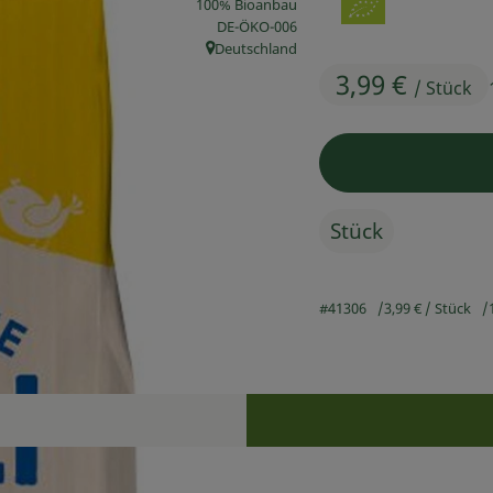
100% Bioanbau
, Kontrollstelle:
DE-ÖKO-006
Deutschland
, Herkunft:
3,99 €
/ Stück
Stück
#41306
3,99 €
/ Stück
Rezepte
n keine passenden Rezepte gefunden.