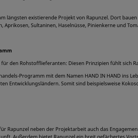
am längsten existierende Projekt von Rapunzel. Dort bauen
n, Aprikosen, Sultaninen, Haselnüsse, Pinienkerne und Tom
gramm
 für den Rohstofflieferanten: Diesen Prinzipien fühlt sich Ra
irhandels-Programm mit dem Namen HAND IN HAND ins Leben 
en Entwicklungsländern. Somit sind beispielsweise Kokosc
ür Rapunzel neben der Projektarbeit auch das Engagement i
unft. Außerdem bietet Rapunzel ein breit gefächertes Vor