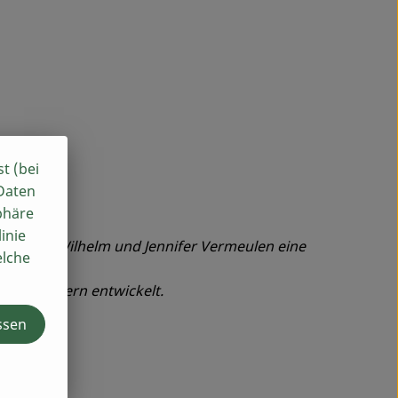
st (bei
 Daten
phäre
inie
en Joseph Wilhelm und Jennifer Vermeulen eine
elche
Mitarbeitern entwickelt.
zustellen.
ssen