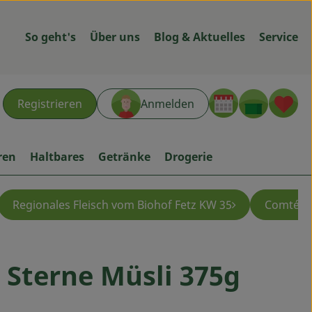
So geht's
Über uns
Blog & Aktuelles
Service
Warenk
L
Registrieren
Anmelden
hen
ren
Haltbares
Getränke
Drogerie
Regionales Fleisch vom Biohof Fetz KW 35
Comté - 
Sterne Müsli 375g
ügen