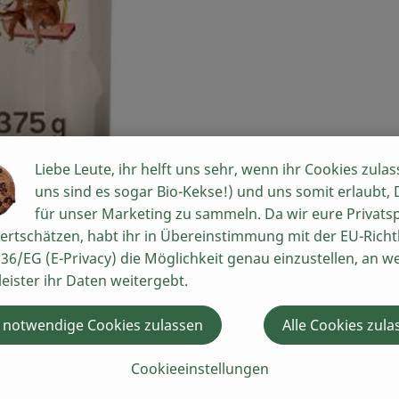
Liebe Leute, ihr helft uns sehr, wenn ihr Cookies zulas
uns sind es sogar Bio-Kekse!) und uns somit erlaubt,
für unser Marketing zu sammeln. Da wir eure Privats
ertschätzen, habt ihr in Übereinstimmung mit der EU-Richtl
er in Europa. Begonnen hat alles ganz klein: 1974 gründet
36/EG (E-Privacy) die Möglichkeit genau einzustellen, an w
 kleinem Naturkostladen im bayerischen Augsburg.
leister ihr Daten weitergebt.
hichte ein international agierendes Unternehmen mit 300 
ologische, naturbelassene und vegetarische Lebensmittel her
 notwendige Cookies zulassen
Alle Cookies zula
Cookieeinstellungen