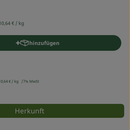
10,64 €
/ kg
hinzufügen
Produkt zum Warenkorb hinzufügen
10,64 €
/ kg
7% MwSt
Herkunft