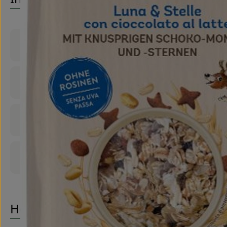
Produktinformationen
Zutaten
Nährwert-Info
Produktdatenblatt
Herkunft