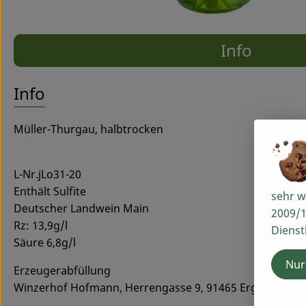
Info
Es wurde
Entdecke passende Rezepte
Info
Müller-Thurgau, halbtrocken
L-Nr.jLo31-20
Enthält Sulfite
sehr w
Deutscher Landwein Main
2009/1
Rz: 13,9g/l
Dienst
Säure 6,8g/l
Nur
Erzeugerabfüllung
Winzerhof Hofmann, Herrengasse 9, 91465 Ergersheim