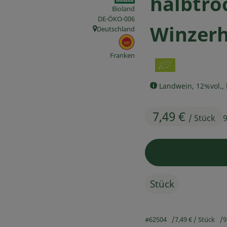
halbtroc
Bioland
, Kontrollstelle:
DE-ÖKO-006
Winzer
Deutschland
, Herkunft:
, EU Herkunft:
Franken
Landwein, 12%vol., 
7,49 €
/ Stück
9
Stück
#62504
7,49 €
/ Stück
9