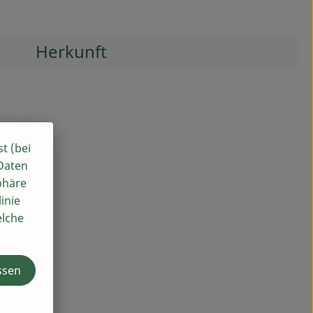
Herkunft
st (bei
 Daten
phäre
inie
elche
ssen