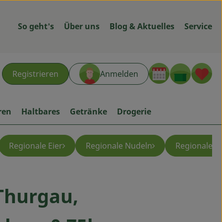
So geht's
Über uns
Blog & Aktuelles
Service
Warenk
L
Registrieren
Anmelden
hen
ren
Haltbares
Getränke
Drogerie
Regionale Eier
Regionale Nudeln
Regionale G
Thurgau,
ügen