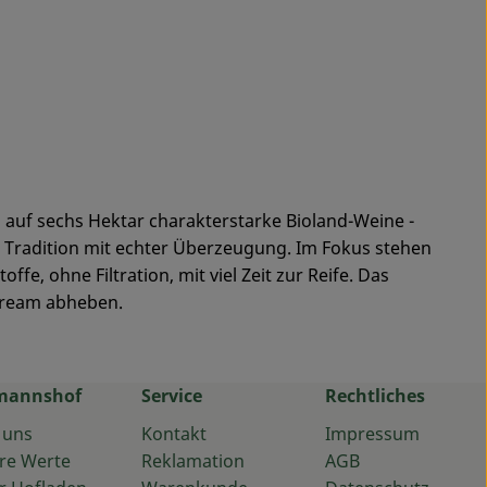
uf sechs Hektar charakterstarke Bioland-Weine -
et Tradition mit echter Überzeugung. Im Fokus stehen
e, ohne Filtration, mit viel Zeit zur Reife. Das
stream abheben.
mannshof
Service
Rechtliches
 uns
Kontakt
Impressum
re Werte
Reklamation
AGB