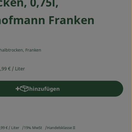
ken, 0,75l,
hofmann Franken
halbtrocken, Franken
,99 €
/ Liter
hinzufügen
Produkt zum Warenkorb hinzufügen
,99 €
/ Liter
19% MwSt
Handelsklasse II