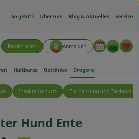
So geht's
Über uns
Blog & Aktuelles
Service
Warenk
L
Registrieren
Anmelden
hen
ren
Haltbares
Getränke
Drogerie
ge
Insektenschutz
Tiernahrung und Tierbedarf
ter Hund Ente
ügen