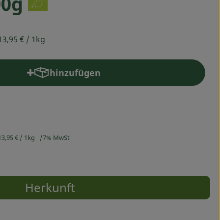
00g
13,95 €
/ 1kg
hinzufügen
Produkt zum Warenkorb hinzufügen
13,95 €
/ 1kg
7% MwSt
Herkunft