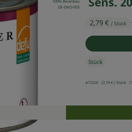
Sens. 2
100% Bioanbau
, Kontrollstelle:
DE-ÖKO-003
2,79 €
/ Stück
Stück
#73226
2,79 €
/ Stück
Rezepte
n keine passenden Rezepte gefunden.