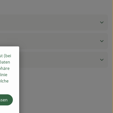
st (bei
 Daten
phäre
inie
elche
ssen