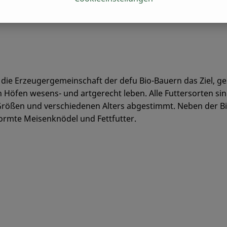
t die Erzeugergemeinschaft der defu Bio-Bauern das Ziel, 
n Höfen wesens- und artgerecht leben. Alle Futtersorten si
Größen und verschiedenen Alters abgestimmt. Neben der Bi
ormte Meisenknödel und Fettfutter.