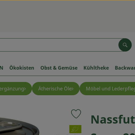
Suc
ON
Ökokisten
Obst & Gemüse
Kühltheke
Backwa
ergänzung
Ätherische Öle
Möbel und Lederpfle
Nassfut
Produkt zu Favouriten hinzuf
, Verband: