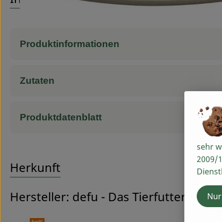
Produktinformationen
Zutaten
Produktdatenblatt
sehr w
2009/1
Herkunft
Dienst
Hersteller: defu - Das Tierfutter vom
Nur