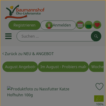
Warenk
Registrieren
Anmelden
Link
Mobiles Menu öffnen oder s
Such
Zurück zu NEU & ANGEBOT
Ökokisten
Kochkisten
August Angebot
Im August - Probiers mal
Wochen
NEU & ANGEBOT
P
THEMENWELTEN
, Verband:
AUS DER REGION
100%