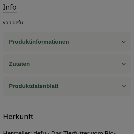
Es wurden
Entdecke passende Rezepte
Info
Service
von defu
Produktinformationen
Zutaten
Produktdatenblatt
Herkunft
Hersteller: defu - Das Tierfutter vom Bio-