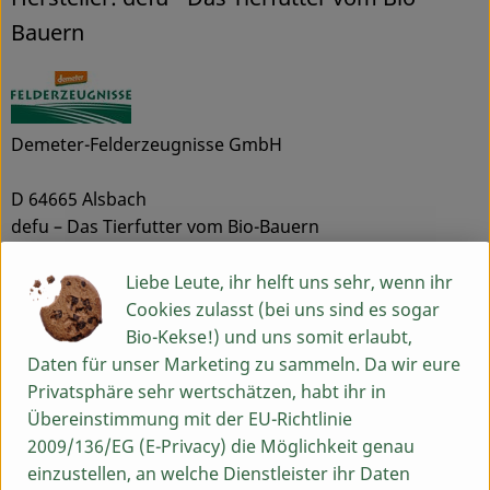
Bauern
Demeter-Felderzeugnisse GmbH
D 64665 Alsbach
defu – Das Tierfutter vom Bio-Bauern
Unter dem Leitspruch „Dem Leben verpflichtet“ verfolgt
die Erzeugergemeinschaft der defu Bio-Bauern das Ziel,
Liebe Leute, ihr helft uns sehr, wenn ihr
gesunde Tiernahrung unter der Voraussetzung
Cookies zulasst (bei uns sind es sogar
herzustellen, dass auch die gehaltenen Nutztiere auf
Bio-Kekse!) und uns somit erlaubt,
den Höfen wesens- und artgerecht leben. Alle
Daten für unser Marketing zu sammeln. Da wir eure
Futtersorten sind sorgfältig auf die
Privatsphäre sehr wertschätzen, habt ihr in
ernährungsphysiologischen Bedürfnisse von Hunden
Übereinstimmung mit der EU-Richtlinie
und Katzen unterschiedlicher Größen und
2009/136/EG (E-Privacy) die Möglichkeit genau
verschiedenen Alters abgestimmt. Neben der Bio-
einzustellen, an welche Dienstleister ihr Daten