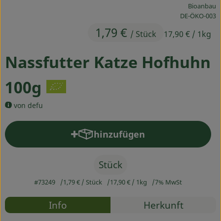
Bioanbau
Ökokisten
, Kontrollstelle
DE-ÖKO-003
1,79 €
Obst & Gemüse
/ Stück
17,90 €
/ 1kg
Kühltheke
Nassfutter Katze Hofhuhn
Backwaren
100g
Haltbares
von defu
Getränke
hinzufügen
Produkt zum Warenkorb hinz
Drogerie
Stück
So geht's
#73249
1,79 €
/ Stück
17,90 €
/ 1kg
7% MwSt
Über uns
Rezepte
Info
Herkunft
Blog & Aktuelles