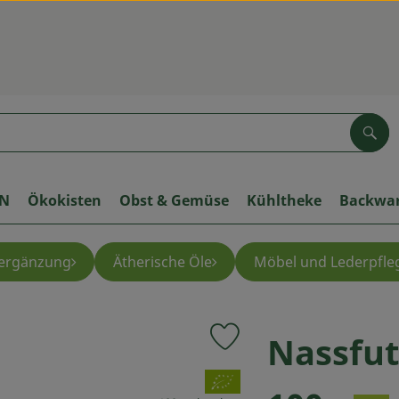
Suc
ON
Ökokisten
Obst & Gemüse
Kühltheke
Backwa
ergänzung
Ätherische Öle
Möbel und Lederpfle
Nassfut
Produkt zu Favouriten hinzuf
, Verband: