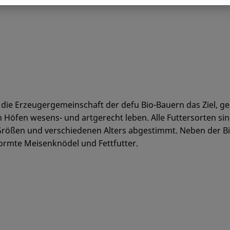
t die Erzeugergemeinschaft der defu Bio-Bauern das Ziel, 
n Höfen wesens- und artgerecht leben. Alle Futtersorten si
Größen und verschiedenen Alters abgestimmt. Neben der Bi
ormte Meisenknödel und Fettfutter.