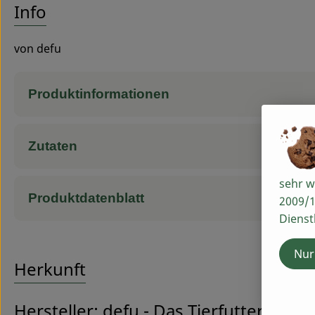
Info
von defu
Produktinformationen
Zutaten
sehr w
Produktdatenblatt
2009/1
Dienst
Nur
Herkunft
Hersteller: defu - Das Tierfutter vom