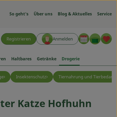
So geht's
Über uns
Blog & Aktuelles
Service
Warenk
L
Registrieren
Anmelden
hen
ren
Haltbares
Getränke
Drogerie
ge
Insektenschutz
Tiernahrung und Tierbedarf
ter Katze Hofhuhn
ügen