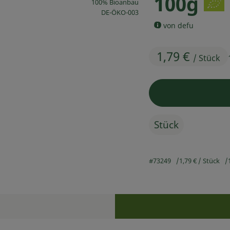
100g
100% Bioanbau
, Kontrollstelle:
DE-ÖKO-003
von defu
1,79 €
/ Stück
Stück
#73249
1,79 €
/ Stück
Rezepte
n keine passenden Rezepte gefunden.