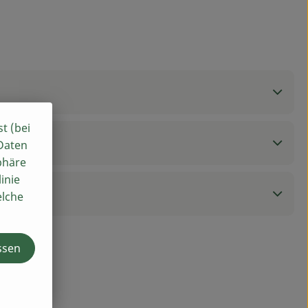
st (bei
 Daten
phäre
inie
elche
ssen