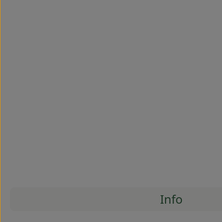
Info
Es wurde
Entdecke passende Rezepte