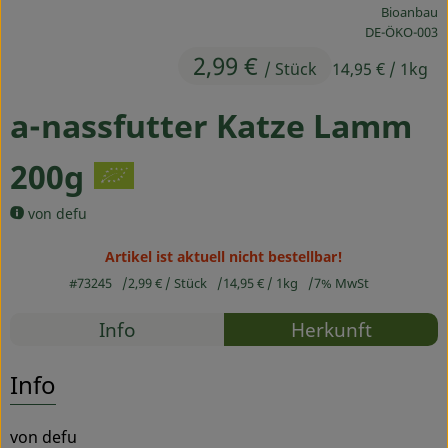
Bioanbau
Ökokisten
, Kontrollstelle
DE-ÖKO-003
2,99 €
Obst & Gemüse
/ Stück
14,95 €
/ 1kg
Kühltheke
a-nassfutter Katze Lamm
Backwaren
200g
Haltbares
von defu
Getränke
Artikel ist aktuell nicht bestellbar!
Drogerie
#73245
2,99 €
/ Stück
14,95 €
/ 1kg
7% MwSt
Rezepte
Info
Herkunft
So geht's
Es wurden
Entdecke passende Rezepte
Info
Über uns
von defu
Blog & Aktuelles