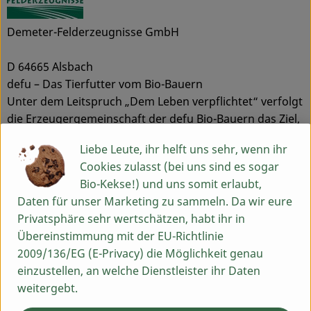
Demeter-Felderzeugnisse GmbH
D 64665 Alsbach
defu – Das Tierfutter vom Bio-Bauern
Unter dem Leitspruch „Dem Leben verpflichtet“ verfolgt
die Erzeugergemeinschaft der defu Bio-Bauern das Ziel,
gesunde Tiernahrung unter der Voraussetzung
Liebe Leute, ihr helft uns sehr, wenn ihr
herzustellen, dass auch die gehaltenen Nutztiere auf
Cookies zulasst (bei uns sind es sogar
den Höfen wesens- und artgerecht leben. Alle
Bio-Kekse!) und uns somit erlaubt,
Futtersorten sind sorgfältig auf die
Daten für unser Marketing zu sammeln. Da wir eure
ernährungsphysiologischen Bedürfnisse von Hunden
Privatsphäre sehr wertschätzen, habt ihr in
und Katzen unterschiedlicher Größen und
Übereinstimmung mit der EU-Richtlinie
verschiedenen Alters abgestimmt. Neben der Bio-
2009/136/EG (E-Privacy) die Möglichkeit genau
Tiernahrung für Hunde und Katzen führt defu auch
einzustellen, an welche Dienstleister ihr Daten
verschiedene Wildvogelfutter, wie zum Beispiel
weitergebt.
handgeformte Meisenknödel und Fettfutter.