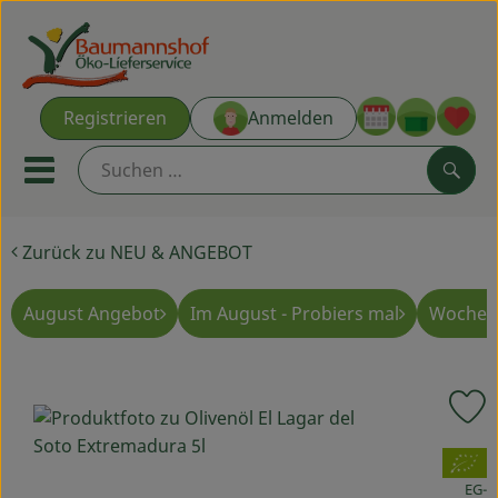
Warenk
Registrieren
Anmelden
Link
Mobiles Menu öffnen oder s
Such
Zurück zu NEU & ANGEBOT
Ökokisten
Kochkisten
August Angebot
Im August - Probiers mal
Wochen
NEU & ANGEBOT
P
THEMENWELTEN
, Verband:
AUS DER REGION
EG-