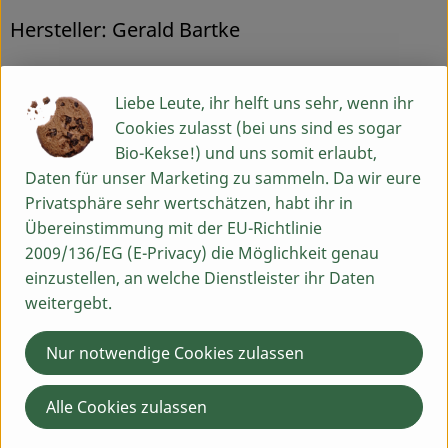
Hersteller: Gerald Bartke
Spanien
Liebe Leute, ihr helft uns sehr, wenn ihr
Cookies zulasst (bei uns sind es sogar
Bio-Kekse!) und uns somit erlaubt,
Gerald Bartke GmbH
Daten für unser Marketing zu sammeln. Da wir eure
Privatsphäre sehr wertschätzen, habt ihr in
D 91189 Rohr-Regelsbach
Übereinstimmung mit der EU-Richtlinie
Seit nun schon mehr als 25 Jahren versorgt Gerald
2009/136/EG (E-Privacy) die Möglichkeit genau
Bartke als Direktimporteur und Großhändler den
einzustellen, an welche Dienstleister ihr Daten
deutschen Naturkostfachhandel mit exklusiven Bio-
weitergebt.
Käsespezialitäten. Heute steht das Unternehmen Gerald
Bartke direkt für internationale Bio-Spezialitäten wie
Nur notwendige Cookies zulassen
Käse, Wurst, Wein und mediterrane Feinkost.
Alle Cookies zulassen
Ein freundliches Team steht Ihnen mit kompetenter
Beratung und persönlichem Service von Montag –