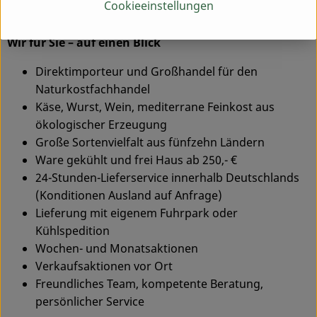
Cookieeinstellungen
Freitag telefonisch zur Seite.
Wir für Sie – auf einen Blick
Direktimporteur und Großhandel für den
Naturkostfachhandel
Käse, Wurst, Wein, mediterrane Feinkost aus
ökologischer Erzeugung
Große Sortenvielfalt aus fünfzehn Ländern
Ware gekühlt und frei Haus ab 250,- €
24-Stunden-Lieferservice innerhalb Deutschlands
(Konditionen Ausland auf Anfrage)
Lieferung mit eigenem Fuhrpark oder
Kühlspedition
Wochen- und Monatsaktionen
Verkaufsaktionen vor Ort
Freundliches Team, kompetente Beratung,
persönlicher Service