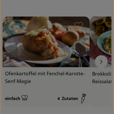
Service
Rezept zu Favou
Ofenkartoffel mit Fenchel-Karotte-
Brokkoli
Senf-Magie
Reissalat
einfach
4
Zutaten
Schwierigkeit:
Schwierigk