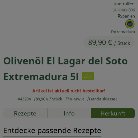
kontrolliert
Ökokisten
, Kontrollstelle
DE-ÖKO-006
Spanien
Obst & Gemüse
, Herkunft:
, 
Kühltheke
Extremadura
89,90 €
/ Stück
Backwaren
Olivenöl El Lagar del Soto
Haltbares
Getränke
Extremadura 5l
Drogerie
Artikel ist aktuell nicht bestellbar!
#43204
89,90 €
/ Stück
7% MwSt
Handelsklasse I
So geht's
Rezepte
Info
Herkunft
Über uns
Entdecke passende Rezepte
Blog & Aktuelles