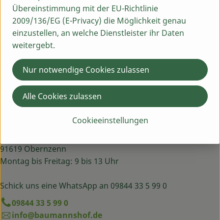
Italien
Übereinstimmung mit der EU-Richtlinie
2009/136/EG (E-Privacy) die Möglichkeit genau
PRIMAVERA
einzustellen, an welche Dienstleister ihr Daten
weitergebt.
Nur notwendige Cookies zulassen
Alle Cookies zulassen
Cookieeinstellungen
Du hast eine Frage? Wir helfen dir gern:
Egenhausen 54
91619 Obernzenn
Montag bis Freitag: 9 bis 13 Uhr
Schick uns eine WhatsApp an 09844 33 5 99 0
09844 33 5 99 0
info@baumannshof.de