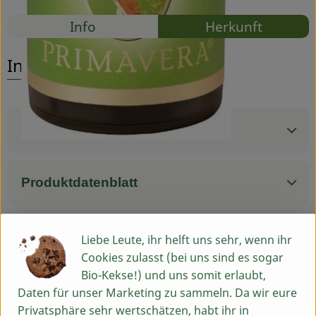
Rezepte
Info
Herkunft
Service
Es wurden
Entdecke passende Rezepte
Info
Produktinformationen
Produktdatenblatt
Liebe Leute, ihr helft uns sehr, wenn ihr
Herkunft
Cookies zulasst (bei uns sind es sogar
Bio-Kekse!) und uns somit erlaubt,
Hersteller: PRIMAVERA
Daten für unser Marketing zu sammeln. Da wir eure
Privatsphäre sehr wertschätzen, habt ihr in