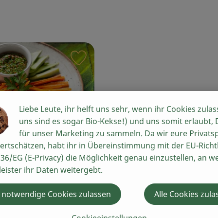
iten hinzufügen
Rezept zu Favouriten hinzufügen
Liebe Leute, ihr helft uns sehr, wenn ihr Cookies zulas
uns sind es sogar Bio-Kekse!) und uns somit erlaubt,
für unser Marketing zu sammeln. Da wir eure Privats
 - Pinzimonio
ertschätzen, habt ihr in Übereinstimmung mit der EU-Richtl
36/EG (E-Privacy) die Möglichkeit genau einzustellen, an w
8
Zutaten
:
leister ihr Daten weitergebt.
 notwendige Cookies zulassen
Alle Cookies zula
Cookieeinstellungen