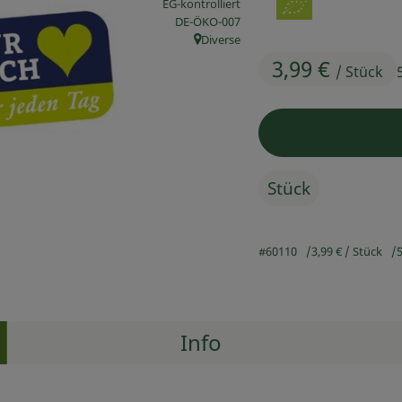
EG-kontrolliert
, Kontrollstelle:
DE-ÖKO-007
Diverse
, Herkunft:
3,99 €
/ Stück
Stück
#60110
3,99 €
/ Stück
5
Info