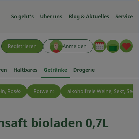
So geht's
Über uns
Blog & Aktuelles
Service
Warenk
L
Registrieren
Anmelden
hen
ren
Haltbares
Getränke
Drogerie
in, Rosé
Rotwein
alkoholfreie Weine, Sekt, Secc
saft bioladen 0,7L
ügen