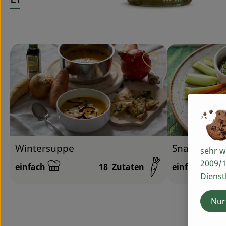
Rezept zu Favour
Snackrezept
Wintersuppe
sehr w
2009/1
einfach
18
Zutaten
einfach
Schwierigkeit:
Schwierigkeit
Dienst
Nur