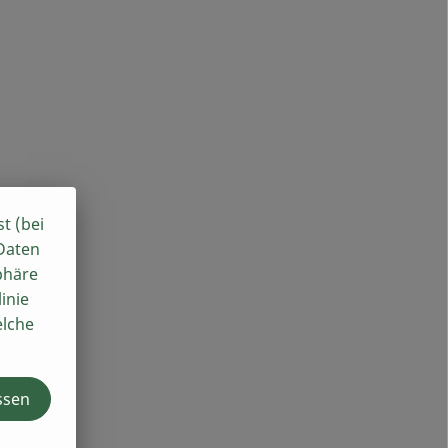
st (bei
 Daten
phäre
inie
elche
ssen