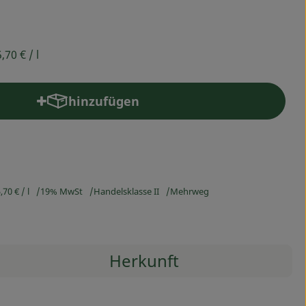
5,70 €
/ l
hinzufügen
Produkt zum Warenkorb hinzufügen
,70 €
/ l
19% MwSt
Handelsklasse II
Mehrweg
Herkunft