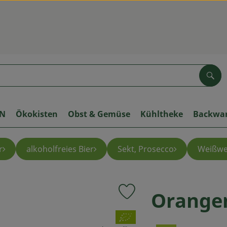
Suc
ON
Ökokisten
Obst & Gemüse
Kühltheke
Backwa
r
alkoholfreies Bier
Sekt, Prosecco
Weißwe
Orangen
Produkt zu Favouriten hinzuf
, Verband: