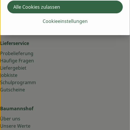
Alle Cookies zulassen
Schick uns eine WhatsApp an 09844 33 5 99 0
09844 33 5 99 0
Cookieeinstellungen
info@baumannshof.de
Lieferservice
Probelieferung
Häufige Fragen
Liefergebiet
Jobkiste
Schulprogramm
Gutscheine
Baumannshof
Über uns
Unsere Werte