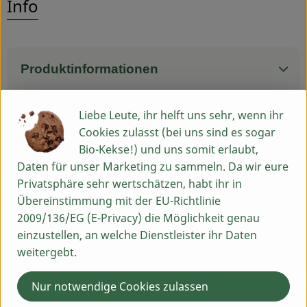
Info
Service
Produktinformationen
Liebe Leute, ihr helft uns sehr, wenn ihr
Cookies zulasst (bei uns sind es sogar
Herkunft
Bio-Kekse!) und uns somit erlaubt,
Daten für unser Marketing zu sammeln. Da wir eure
Hersteller: ILP
Privatsphäre sehr wertschätzen, habt ihr in
Übereinstimmung mit der EU-Richtlinie
Italien
2009/136/EG (E-Privacy) die Möglichkeit genau
einzustellen, an welche Dienstleister ihr Daten
Du hast eine Frage? Wir helfen dir gern:
weitergebt.
Egenhausen 54
91619 Obernzenn
Nur notwendige Cookies zulassen
Montag bis Freitag: 9 bis 13 Uhr