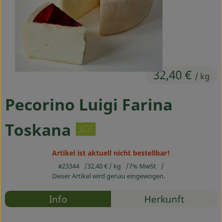
Ökokisten
Obst & Gemüse
Kühltheke
32,40 €
Backwaren
/ kg
Haltbares
Pecorino Luigi Farina
Getränke
Toskana
Drogerie
Artikel ist aktuell nicht bestellbar!
#23344
32,40 €
/ kg
7% MwSt
So geht's
Dieser Artikel wird genau eingewogen.
Rezepte
Über uns
Info
Herkunft
Es wurden
Entdecke passende Rezepte
Blog & Aktuelles