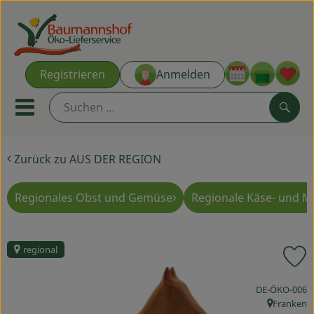
Warenk
Registrieren
Anmelden
Link
Mobiles Menu öffnen oder s
Such
Zurück zu AUS DER REGION
Ökokisten
Kochkisten
Regionales Obst und Gemüse
Regionale Käse- und M
NEU & ANGEBOT
regional
P
THEMENWELTEN
, Kontrollstelle
DE-ÖKO-006
AUS DER REGION
Franken
, Herkunft: