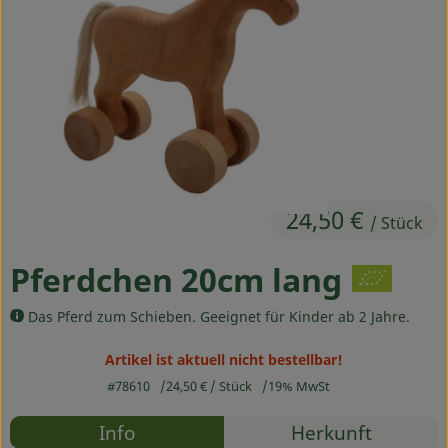
Ökokisten
Obst & Gemüse
Kühltheke
Backwaren
Haltbares
24,50 €
/ Stück
Getränke
Pferdchen 20cm lang
Drogerie
Das Pferd zum Schieben. Geeignet für Kinder ab 2 Jahre.
So geht's
Artikel ist aktuell nicht bestellbar!
#78610
24,50 €
/ Stück
19% MwSt
Über uns
Rezepte
Info
Herkunft
Blog & Aktuelles