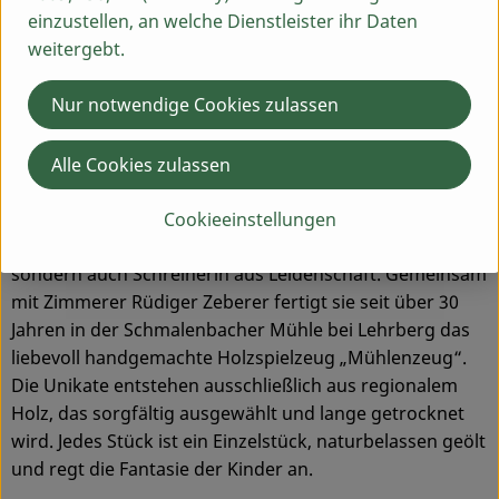
einzustellen, an welche Dienstleister ihr Daten
weitergebt.
Nur notwendige Cookies zulassen
Alle Cookies zulassen
Handgemachtes Holzspielzeug aus der Region
Cookieeinstellungen
Stefanie Lisson ist nicht nur Fahrerin unserer Ökokiste,
sondern auch Schreinerin aus Leidenschaft. Gemeinsam
mit Zimmerer Rüdiger Zeberer fertigt sie seit über 30
Jahren in der Schmalenbacher Mühle bei Lehrberg das
liebevoll handgemachte Holzspielzeug „Mühlenzeug“.
Die Unikate entstehen ausschließlich aus regionalem
Holz, das sorgfältig ausgewählt und lange getrocknet
wird. Jedes Stück ist ein Einzelstück, naturbelassen geölt
und regt die Fantasie der Kinder an.