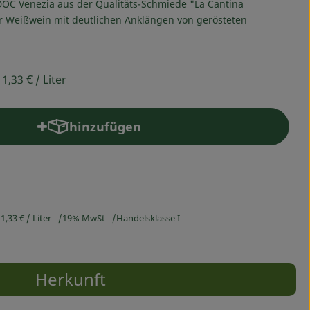
 DOC Venezia aus der Qualitäts-Schmiede "La Cantina
er Weißwein mit deutlichen Anklängen von gerösteten
11,33 €
/ Liter
hinzufügen
Produkt zum Warenkorb hinzufügen
1,33 €
/ Liter
19% MwSt
Handelsklasse I
Herkunft