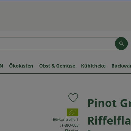
Suc
ON
Ökokisten
Obst & Gemüse
Kühltheke
Backwa
Pinot G
Produkt zu Favouriten hinzuf
, Verband:
Riffelf
EG-kontrolliert
, Kontrollstelle:
IT-BIO-005