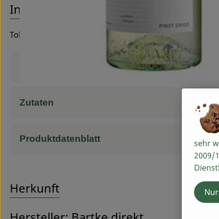
Info
Toller Pinot Grigio DOC Venezia aus der Qualitäts-Schm
Produktinformationen
Zutaten
Produktdatenblatt
sehr w
2009/1
Dienst
Herkunft
Nur
Hersteller: Bartke direkt