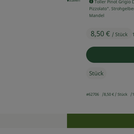
Italien
Toller Pinot Grigio
, Herkunft:
Pizzolato". Strohgelb
Mandel
8,50 €
/ Stück
Stück
#62706
8,50 €
/ Stück
1
Rezepte
n keine passenden Rezepte gefunden.