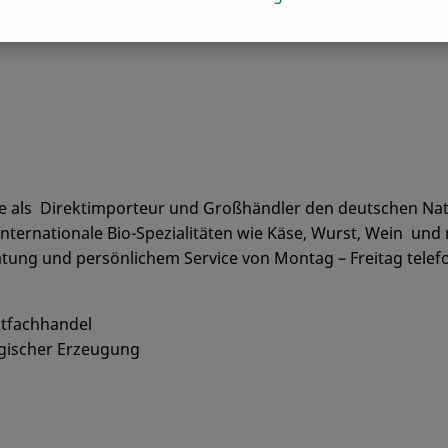
ke als Direktimporteur und Großhändler den deutschen Nat
nternationale Bio-Spezialitäten wie Käse, Wurst, Wein und 
tung und persönlichem Service von Montag – Freitag telefon
stfachhandel
ogischer Erzeugung