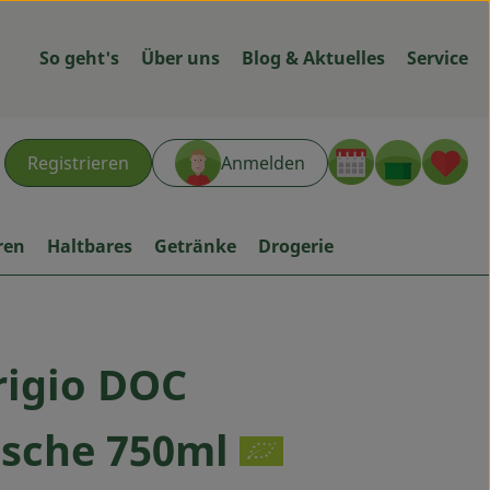
So geht's
Über uns
Blog & Aktuelles
Service
Warenk
L
Registrieren
Anmelden
hen
ren
Haltbares
Getränke
Drogerie
rigio DOC
ügen
lasche 750ml