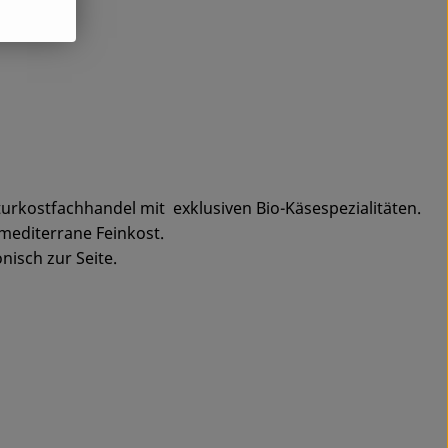
urkostfachhandel mit exklusiven Bio-Käsespezialitäten.
mediterrane Feinkost.
isch zur Seite.