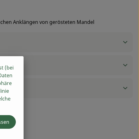
tlichen Anklängen von gerösteten Mandel
st (bei
 Daten
phäre
inie
elche
ssen