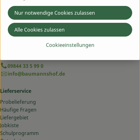
Deutschland
Nur notwendige Cookies zulassen
Du hast eine Frage? Wir helfen dir gern:
Egenhausen 54
Alle Cookies zulassen
91619 Obernzenn
Montag bis Freitag: 9 bis 13 Uhr
Cookieeinstellungen
Schick uns eine WhatsApp an 09844 33 5 99 0
09844 33 5 99 0
info@baumannshof.de
Lieferservice
Probelieferung
Häufige Fragen
Liefergebiet
Jobkiste
Schulprogramm