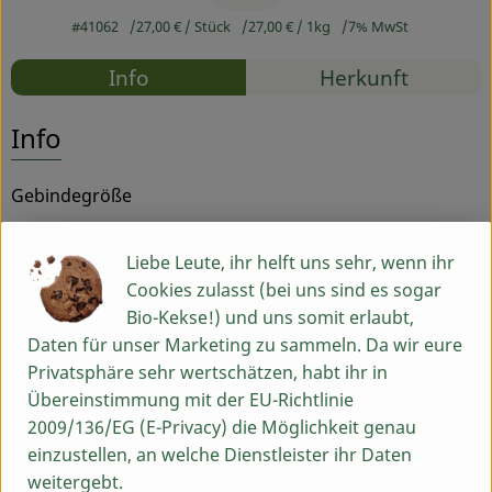
#41062
27,00 €
/ Stück
27,00 €
/ 1kg
7% MwSt
Service
Rezepte
Info
Herkunft
Es wurden
Entdecke passende Rezepte
Info
Gebindegröße
Liebe Leute, ihr helft uns sehr, wenn ihr
Produktinformationen
Cookies zulasst (bei uns sind es sogar
Bio-Kekse!) und uns somit erlaubt,
Daten für unser Marketing zu sammeln. Da wir eure
Herkunft
Privatsphäre sehr wertschätzen, habt ihr in
Übereinstimmung mit der EU-Richtlinie
2009/136/EG (E-Privacy) die Möglichkeit genau
Hersteller: pla
einzustellen, an welche Dienstleister ihr Daten
weitergebt.