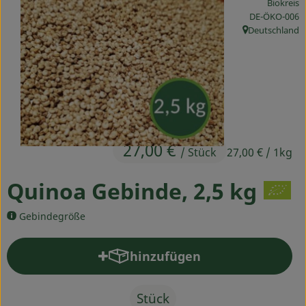
Biokreis
Ökokisten
, Kontrollstelle
DE-ÖKO-006
Deutschland
, Herkunft:
Obst & Gemüse
Kühltheke
Backwaren
Haltbares
27,00 €
/ Stück
27,00 €
/ 1kg
Getränke
Quinoa Gebinde, 2,5 kg
Drogerie
Gebindegröße
So geht's
hinzufügen
Produkt zum Warenkorb hinz
Über uns
Stück
Blog & Aktuelles