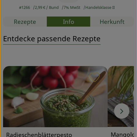
#1266
2,99 €
/ Bund
7% MwSt
Handelsklasse II
Service
Rezepte
Info
Herkunft
Entdecke passende Rezepte
Rezept zu Favou
Mangold-
Radieschenblätterpesto