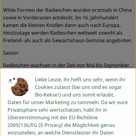
Wilde Formen der Radieschen wurden erstmals in China
sowie in Vorderasien entdeckt. Im 16. Jahrhundert
kamen die kleinen Knollen dann auch nach Europa.
Heutzutage werden Radieschen weltweit sowohl als
Freiland- als auch als Gewächshaus-Gemüse angeboten.
Saison
Radieschen wachsen in der Zeit von Mai bis September.
Treibhausware ist jedoch das ganze Jahr erhältlich.
Liebe Leute, ihr helft uns sehr, wenn ihr
Geschmack
Cookies zulasst (bei uns sind es sogar
Bio-Kekse!) und uns somit erlaubt,
Die enthaltenen Senföle verleihen Radieschen ihren
Daten für unser Marketing zu sammeln. Da wir eure
scharf-würzigen Geschmack. Oft ist dieser bei
Privatsphäre sehr wertschätzen, habt ihr in
Freilandware ausgeprägter als bei Radieschen aus dem
Übereinstimmung mit der EU-Richtlinie
Gewächshaus.
2009/136/EG (E-Privacy) die Möglichkeit genau
einzustellen, an welche Dienstleister ihr Daten
Verwendung