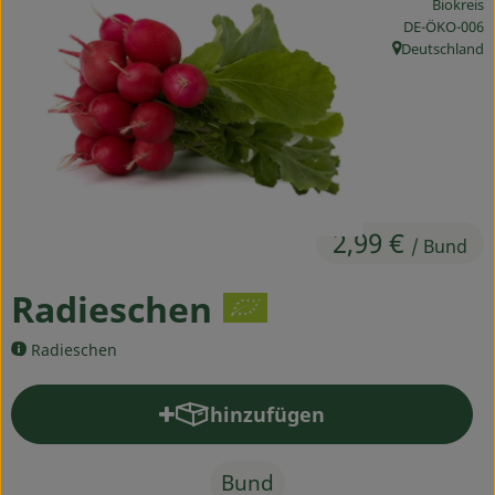
Biokreis
Ökokisten
, Kontrollstelle
DE-ÖKO-006
Deutschland
, Herkunft:
Obst & Gemüse
Kühltheke
Backwaren
Haltbares
2,99 €
/ Bund
Getränke
Radieschen
Drogerie
Radieschen
So geht's
hinzufügen
Produkt zum Warenkorb hinz
Über uns
Bund
Blog & Aktuelles