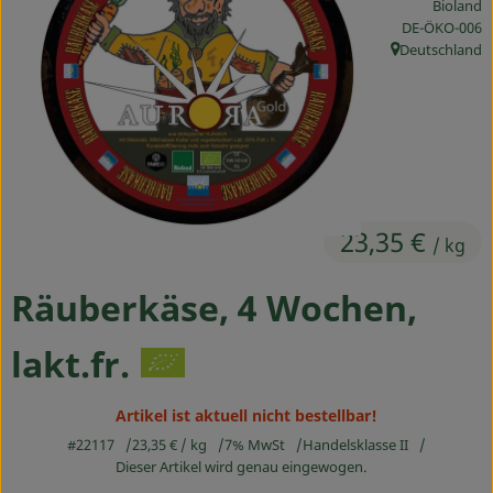
Bioland
Ökokisten
, Kontrollstelle
DE-ÖKO-006
Deutschland
, Herkunft:
Obst & Gemüse
Kühltheke
Backwaren
Haltbares
23,35 €
/ kg
Getränke
Räuberkäse, 4 Wochen,
Drogerie
lakt.fr.
So geht's
Artikel ist aktuell nicht bestellbar!
Über uns
#22117
23,35 €
/ kg
7% MwSt
Handelsklasse II
Dieser Artikel wird genau eingewogen.
Blog & Aktuelles