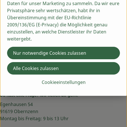
Daten für unser Marketing zu sammeln. Da wir eure
Hersteller: Aurora Gold
Privatsphäre sehr wertschätzen, habt ihr in
Übereinstimmung mit der EU-Richtlinie
Deutschland
2009/136/EG (E-Privacy) die Möglichkeit genau
Aurora Gold
einzustellen, an welche Dienstleister ihr Daten
weitergebt.
Nur notwendige Cookies zulassen
Alle Cookies zulassen
Cookieeinstellungen
Du hast eine Frage? Wir helfen dir gern:
Egenhausen 54
91619 Obernzenn
Montag bis Freitag: 9 bis 13 Uhr