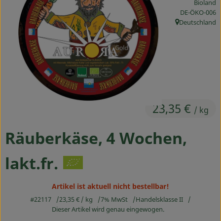
Bioland
Ökokisten
, Kontrollstelle
DE-ÖKO-006
Deutschland
, Herkunft:
Obst & Gemüse
Kühltheke
Backwaren
Haltbares
23,35 €
/ kg
Getränke
Räuberkäse, 4 Wochen,
Drogerie
lakt.fr.
So geht's
Artikel ist aktuell nicht bestellbar!
Über uns
#22117
23,35 €
/ kg
7% MwSt
Handelsklasse II
Dieser Artikel wird genau eingewogen.
Blog & Aktuelles