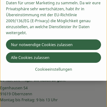
Daten für unser Marketing zu sammeln. Da wir eure
Hersteller: Aurora Gold
Privatsphäre sehr wertschätzen, habt ihr in
Übereinstimmung mit der EU-Richtlinie
Deutschland
2009/136/EG (E-Privacy) die Möglichkeit genau
Aurora Gold
einzustellen, an welche Dienstleister ihr Daten
weitergebt.
Nur notwendige Cookies zulassen
Alle Cookies zulassen
Cookieeinstellungen
Du hast eine Frage? Wir helfen dir gern:
Egenhausen 54
91619 Obernzenn
Montag bis Freitag: 9 bis 13 Uhr