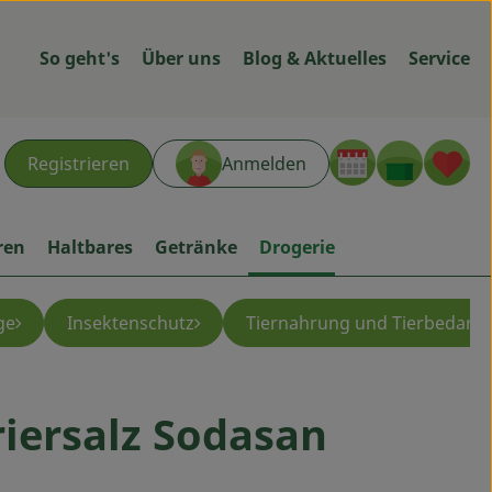
So geht's
Über uns
Blog & Aktuelles
Service
Warenk
L
Registrieren
Anmelden
hen
ren
Haltbares
Getränke
Drogerie
ge
Insektenschutz
Tiernahrung und Tierbedarf
iersalz Sodasan
ügen