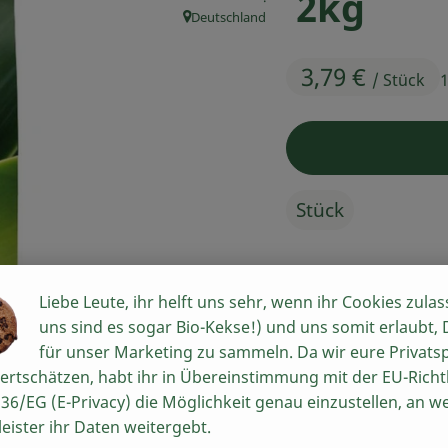
2kg
Deutschland
, Herkunft:
3,79 €
/ Stück
1
Stück
#75017
3,79 €
/ Stück
1
Liebe Leute, ihr helft uns sehr, wenn ihr Cookies zulas
uns sind es sogar Bio-Kekse!) und uns somit erlaubt,
für unser Marketing zu sammeln. Da wir eure Privats
Rezepte
ertschätzen, habt ihr in Übereinstimmung mit der EU-Richtl
36/EG (E-Privacy) die Möglichkeit genau einzustellen, an w
n keine passenden Rezepte gefunden.
leister ihr Daten weitergebt.