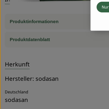
Nur
Produktinformationen
Produktdatenblatt
Herkunft
Hersteller: sodasan
Deutschland
sodasan