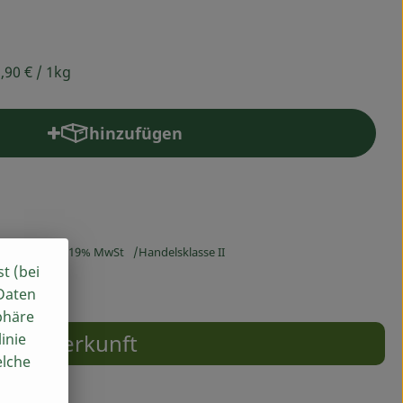
,90 €
/ 1kg
hinzufügen
Produkt zum Warenkorb hinzufügen
,90 €
/ 1kg
19% MwSt
Handelsklasse II
st (bei
 Daten
phäre
Herkunft
inie
elche