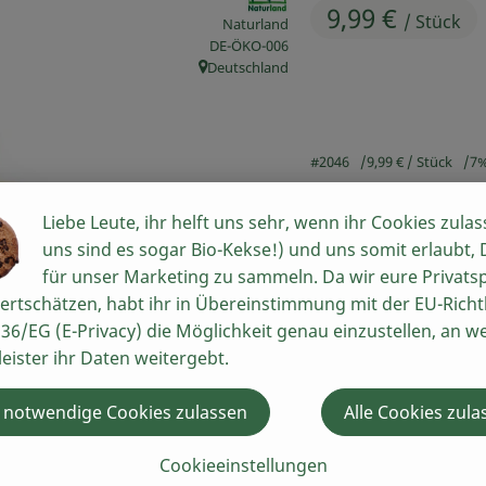
9,99 €
/ Stück
Naturland
, Kontrollstelle:
DE-ÖKO-006
Deutschland
, Herkunft:
#2046
9,99 €
/ Stück
7
Liebe Leute, ihr helft uns sehr, wenn ihr Cookies zulas
uns sind es sogar Bio-Kekse!) und uns somit erlaubt,
für unser Marketing zu sammeln. Da wir eure Privats
ertschätzen, habt ihr in Übereinstimmung mit der EU-Richtl
36/EG (E-Privacy) die Möglichkeit genau einzustellen, an w
leister ihr Daten weitergebt.
Rezepte
 notwendige Cookies zulassen
Alle Cookies zula
n keine passenden Rezepte gefunden.
Cookieeinstellungen