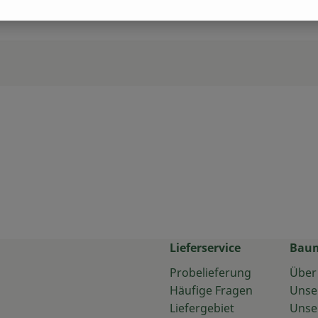
Lieferservice
Bau
Probelieferung
Über
Häufige Fragen
Unse
Liefergebiet
Unse