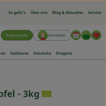
So geht's
Über uns
Blog & Aktuelles
Service
Warenk
L
Registrieren
Anmelden
hen
ren
Haltbares
Getränke
Drogerie
fel - 3kg
ügen