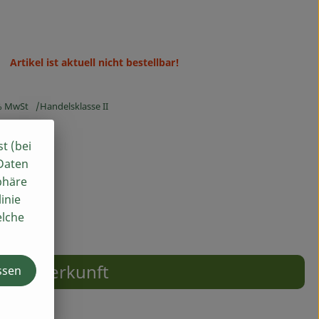
Artikel ist aktuell nicht bestellbar!
% MwSt
Handelsklasse II
st (bei
 Daten
phäre
inie
elche
Herkunft
ssen