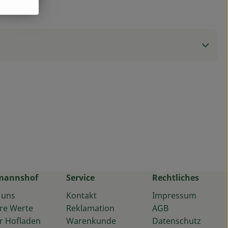
mannshof
Service
Rechtliches
 uns
Kontakt
Impressum
re Werte
Reklamation
AGB
r Hofladen
Warenkunde
Datenschutz