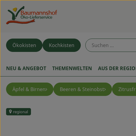
Ökokisten
Kochkisten
NEU & ANGEBOT
THEMENWELTEN
AUS DER REGI
Äpfel & Birnen
Beeren & Steinobst
Zitrusf
regional