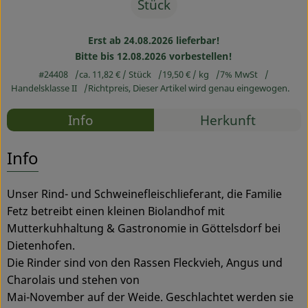
Stück
Service
Erst ab 24.08.2026 lieferbar!
Bitte bis 12.08.2026 vorbestellen!
#24408
ca. 11,82 €
/ Stück
19,50 €
/ kg
7% MwSt
Handelsklasse II
Richtpreis,
Dieser Artikel wird genau eingewogen.
Rezepte
Info
Herkunft
Es wurden
Entdecke passende Rezepte
Info
Unser Rind- und Schweinefleischlieferant, die Familie
Fetz betreibt einen kleinen Biolandhof mit
Mutterkuhhaltung & Gastronomie in Göttelsdorf bei
Dietenhofen.
Die Rinder sind von den Rassen Fleckvieh, Angus und
Charolais und stehen von
Mai-November auf der Weide. Geschlachtet werden sie