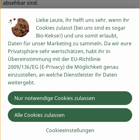
absehbar sind.
Bitte lagern Sie das Fleisch immer bei einer Temperatur
von 0-4°C. Das angegebene Haltbarkeitsdatum gilt nur
Liebe Leute, ihr helft uns sehr, wenn ihr
bei Einhaltung dieser Temperaturen.
Cookies zulasst (bei uns sind es sogar
Bio-Kekse!) und uns somit erlaubt,
Daten für unser Marketing zu sammeln. Da wir eure
Produktinformationen
Privatsphäre sehr wertschätzen, habt ihr in
Übereinstimmung mit der EU-Richtlinie
2009/136/EG (E-Privacy) die Möglichkeit genau
einzustellen, an welche Dienstleister ihr Daten
Herkunft
weitergebt.
Hersteller: Biolandhof Fetz
Nur notwendige Cookies zulassen
90599 Götteldorf, Dietenhofen
Alle Cookies zulassen
Cookieeinstellungen