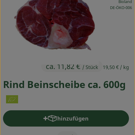
Bioland
Ökokisten
, Kontrollstelle
DE-ÖKO-006
Obst & Gemüse
Kühltheke
Backwaren
Haltbares
ca. 11,82 €
/ Stück
19,50 €
/ kg
Getränke
Rind Beinscheibe ca. 600g
Drogerie
So geht's
hinzufügen
Über uns
Produkt zum Warenkorb hinz
Blog & Aktuelles