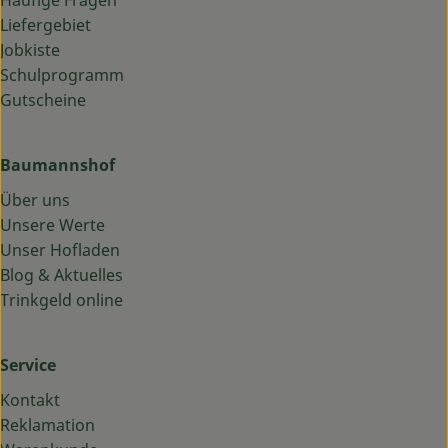
Häufige Fragen
Liefergebiet
Jobkiste
Schulprogramm
Gutscheine
Baumannshof
Über uns
Unsere Werte
Unser Hofladen
Blog & Aktuelles
Trinkgeld online
Service
Kontakt
Reklamation