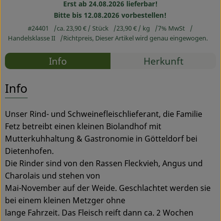
Erst ab 24.08.2026 lieferbar!
Bitte bis 12.08.2026 vorbestellen!
Service
#24401
ca. 23,90 €
/ Stück
23,90 €
/ kg
7% MwSt
Handelsklasse II
Richtpreis,
Dieser Artikel wird genau eingewogen.
Rezepte
Info
Herkunft
Es wurden
Entdecke passende Rezepte
Info
Unser Rind- und Schweinefleischlieferant, die Familie
Fetz betreibt einen kleinen Biolandhof mit
Mutterkuhhaltung & Gastronomie in Götteldorf bei
Dietenhofen.
Die Rinder sind von den Rassen Fleckvieh, Angus und
Charolais und stehen von
Mai-November auf der Weide. Geschlachtet werden sie
bei einem kleinen Metzger ohne
lange Fahrzeit. Das Fleisch reift dann ca. 2 Wochen