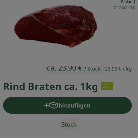
Bioland
Ökokisten
, Kontrollstelle
DE-ÖKO-006
Obst & Gemüse
Kühltheke
Backwaren
Haltbares
ca. 23,90 €
/ Stück
23,90 €
/ kg
Getränke
Rind Braten ca. 1kg
Drogerie
hinzufügen
Produkt zum Warenkorb hinz
So geht's
Über uns
Stück
Blog & Aktuelles