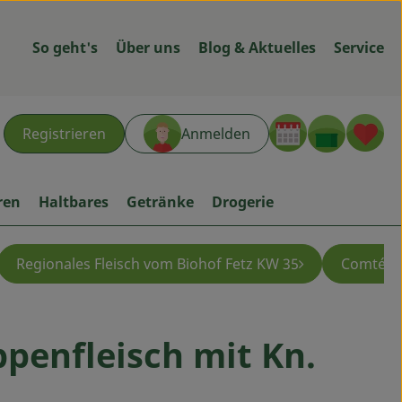
So geht's
Über uns
Blog & Aktuelles
Service
Warenk
L
Registrieren
Anmelden
hen
ren
Haltbares
Getränke
Drogerie
Regionales Fleisch vom Biohof Fetz KW 35
Comté - 
penfleisch mit Kn.
gen