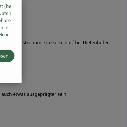
st (bei
 Daten
phäre
inie
elche
altung & Gastronomie in Götteldorf bei Dietenhofen.
ssen
l auch etwas ausgeprägter sein.