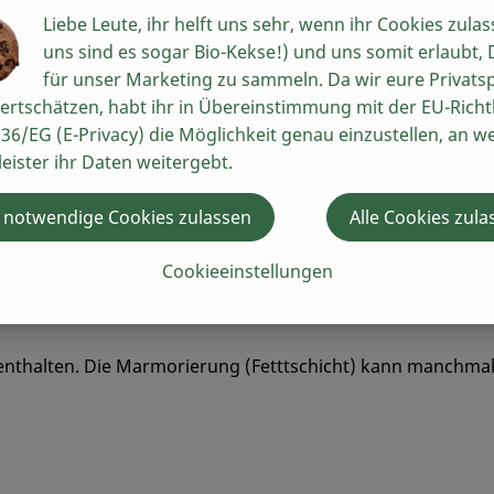
Liebe Leute, ihr helft uns sehr, wenn ihr Cookies zulas
uns sind es sogar Bio-Kekse!) und uns somit erlaubt,
für unser Marketing zu sammeln. Da wir eure Privats
ertschätzen, habt ihr in Übereinstimmung mit der EU-Richtl
36/EG (E-Privacy) die Möglichkeit genau einzustellen, an w
leister ihr Daten weitergebt.
ilie Fetz betreibt einen kleinen Biolandhof mit Mutterkuhh
arolais und stehen von
 notwendige Cookies zulassen
Alle Cookies zula
bei einem kleinen Metzger ohne
cken am Knochen.
Cookieeinstellungen
h enthalten. Die Marmorierung (Fetttschicht) kann manchma