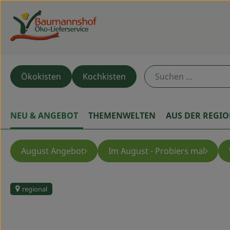
Ökokisten
Kochkisten
NEU & ANGEBOT
THEMENWELTEN
AUS DER REGI
August Angebot
Im August - Probiers mal
regional