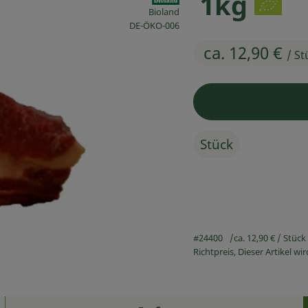
1kg
Bioland
, Kontrollstelle:
DE-ÖKO-006
ca. 12,90 €
/ St
Stück
#24400
ca. 12,90 €
/ Stück
Richtpreis,
Dieser Artikel w