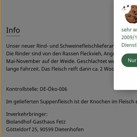
Info
sehr w
2009/1
Dienst
Unser neuer Rind- und Schweinefleischlieferant, die Fam
Die Rinder sind von den Rassen Fleckvieh, Angus und Ch
Nur
Mai-November auf der Weide. Geschlachtet werden sie 
lange Fahrzeit. Das Fleisch reift dann ca. 2 Wochen tro
Kontrollstelle: DE-Öko-006
Im gelieferten Suppenfleisch ist der Knochen im Fleisc
Inverkehrbringer:
Biolandhof-Gasthaus Fetz
Götteldorf 25, 90599 Dietenhofen