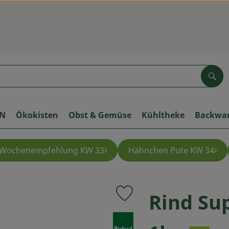
Suc
ON
Ökokisten
Obst & Gemüse
Kühltheke
Backwa
Wochenempfehlung KW 33
Hähnchen Pute KW 34
Rind Sup
Produkt zu Favouriten hinzufü
, Verband: