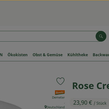
Suc
ON
Ökokisten
Obst & Gemüse
Kühltheke
Backwa
Rose Cr
Produkt zu Favouriten hinzuf
, Verband:
Demeter
23,90 €
, Kontrollstelle:
.
/ Stück
Deutschland