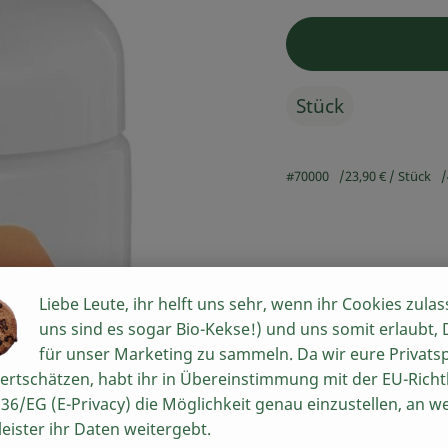
, Herkunft:
Stück
#70000
23,90 €
/ Stück
Liebe Leute, ihr helft uns sehr, wenn ihr Cookies zulas
Rezepte
uns sind es sogar Bio-Kekse!) und uns somit erlaubt,
für unser Marketing zu sammeln. Da wir eure Privats
n keine passenden Rezepte gefunden.
ertschätzen, habt ihr in Übereinstimmung mit der EU-Richtl
36/EG (E-Privacy) die Möglichkeit genau einzustellen, an w
leister ihr Daten weitergebt.