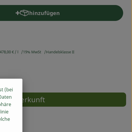
hinzufügen
Produkt zum Warenkorb hinzufügen
478,00 €
/ l
19% MwSt
Handelsklasse II
st (bei
 Daten
Herkunft
phäre
inie
elche