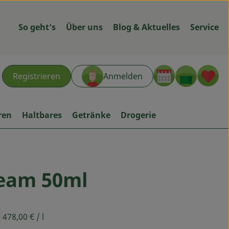
So geht's
Über uns
Blog & Aktuelles
Service
Warenk
L
Registrieren
Anmelden
hen
ren
Haltbares
Getränke
Drogerie
eam 50ml
ügen
478,00 €
/ l