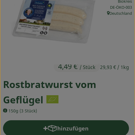
Biokreis
Ökokisten
, Kontrollstelle
DE-ÖKO-003
Deutschland
, Herkunft:
Obst & Gemüse
Kühltheke
Backwaren
Haltbares
4,49 €
/ Stück
29,93 €
/ 1kg
Getränke
Rostbratwurst vom
Drogerie
Geflügel
So geht's
150g (3 Stück)
Über uns
hinzufügen
Produkt zum Warenkorb hinz
Blog & Aktuelles