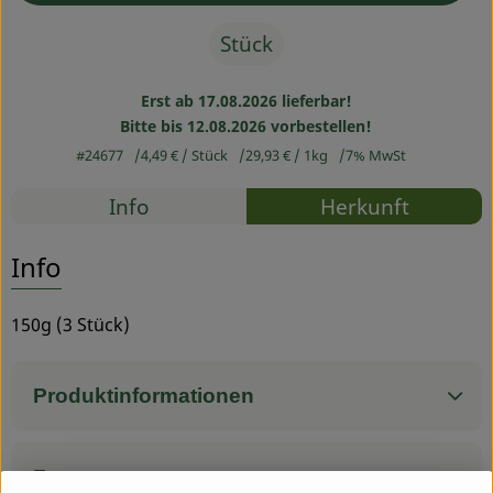
Stück
Service
Erst ab 17.08.2026 lieferbar!
Bitte bis 12.08.2026 vorbestellen!
#24677
4,49 €
/ Stück
29,93 €
/ 1kg
7% MwSt
Rezepte
Info
Herkunft
Es wurden
Entdecke passende Rezepte
Info
150g (3 Stück)
Produktinformationen
Zutaten