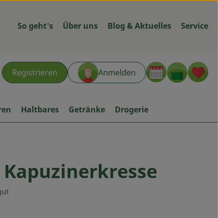
So geht's
Über uns
Blog & Aktuelles
Service
Warenk
L
Registrieren
Anmelden
hen
ren
Haltbares
Getränke
Drogerie
 Kapuzinerkresse
ügen
gut