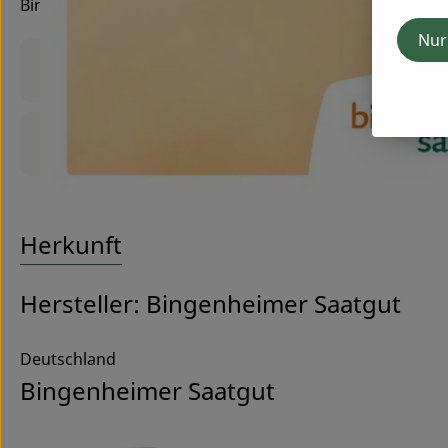
Bingenheimer Saatgut
Nur
Produktinformationen
Produktdatenblatt
Herkunft
Hersteller: Bingenheimer Saatgut
Deutschland
Bingenheimer Saatgut