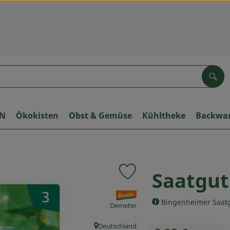
Suc
ON
Ökokisten
Obst & Gemüse
Kühltheke
Backwa
Saatgut
Produkt zu Favouriten hinzuf
, Verband:
Bingenheimer Saat
Demeter
, Kontrollstelle:
.
Deutschland