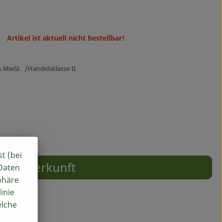
Artikel ist aktuell nicht bestellbar!
% MwSt
Handelsklasse II
st (bei
Herkunft
 Daten
phäre
inie
elche