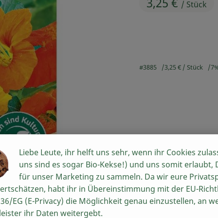
3,25 €
, Herkunft:
/ Stück
#3885
3,25 €
/ Stück
7
Liebe Leute, ihr helft uns sehr, wenn ihr Cookies zulas
Rezepte
uns sind es sogar Bio-Kekse!) und uns somit erlaubt,
für unser Marketing zu sammeln. Da wir eure Privats
n keine passenden Rezepte gefunden.
ertschätzen, habt ihr in Übereinstimmung mit der EU-Richtl
36/EG (E-Privacy) die Möglichkeit genau einzustellen, an w
leister ihr Daten weitergebt.