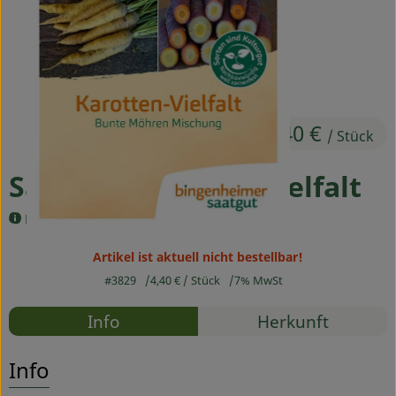
Ökokisten
Obst & Gemüse
Kühltheke
4,40 €
Backwaren
/ Stück
Haltbares
Saatgut Karotten Vielfalt
Getränke
Bingenheimer
Drogerie
Artikel ist aktuell nicht bestellbar!
#3829
4,40 €
/ Stück
7% MwSt
Rezepte
So geht's
Info
Herkunft
Es wurden
Entdecke passende Rezepte
Über uns
Info
Blog & Aktuelles