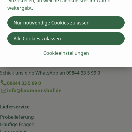
einzustellen, an welche Dienstleister ihr Daten
weitergebt.
Nur notwendige Cookies zulassen
Du hast eine Frage? Wir helfen dir gern:
Alle Cookies zulassen
Egenhausen 54
91619 Obernzenn
Cookieeinstellungen
Montag bis Freitag: 9 bis 13 Uhr
Schick uns eine WhatsApp an 09844 33 5 99 0
09844 33 5 99 0
info@baumannshof.de
Lieferservice
Probelieferung
Häufige Fragen
Liefergebiet