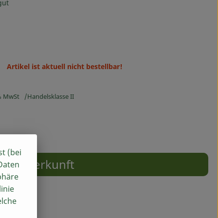
gut
Artikel ist aktuell nicht bestellbar!
% MwSt
Handelsklasse II
st (bei
Herkunft
 Daten
phäre
inie
elche