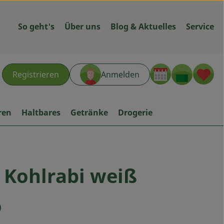
So geht's
Über uns
Blog & Aktuelles
Service
Warenk
L
Registrieren
Anmelden
hen
ren
Haltbares
Getränke
Drogerie
 Kohlrabi weiß
ügen
o