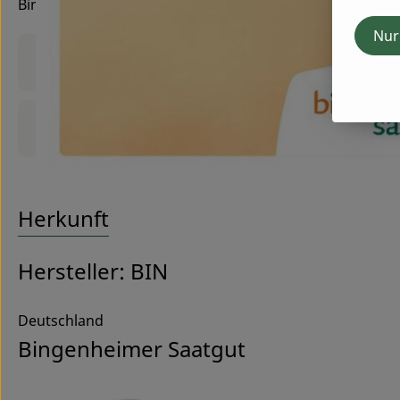
Bingenheimer Saatgut
Nur
Produktinformationen
Produktdatenblatt
Herkunft
Hersteller: BIN
Deutschland
Bingenheimer Saatgut