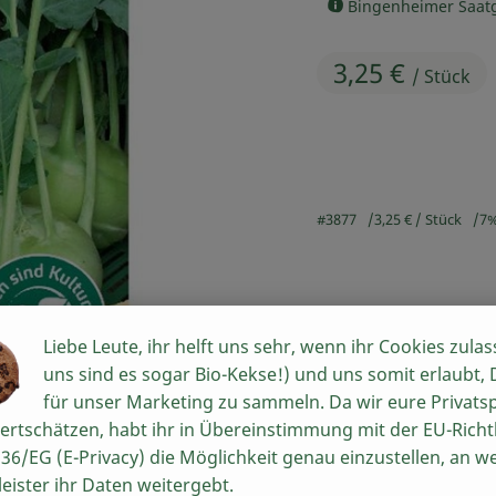
, Herkunft:
Bingenheimer Saat
3,25 €
/ Stück
#3877
3,25 €
/ Stück
7
Liebe Leute, ihr helft uns sehr, wenn ihr Cookies zulas
Rezepte
uns sind es sogar Bio-Kekse!) und uns somit erlaubt,
für unser Marketing zu sammeln. Da wir eure Privats
n keine passenden Rezepte gefunden.
ertschätzen, habt ihr in Übereinstimmung mit der EU-Richtl
36/EG (E-Privacy) die Möglichkeit genau einzustellen, an w
leister ihr Daten weitergebt.