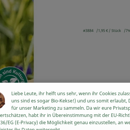
, Herkunft:
#3884
1,95 €
/ Stück
7
Rezepte
Liebe Leute, ihr helft uns sehr, wenn ihr Cookies zulas
uns sind es sogar Bio-Kekse!) und uns somit erlaubt,
für unser Marketing zu sammeln. Da wir eure Privats
n keine passenden Rezepte gefunden.
ertschätzen, habt ihr in Übereinstimmung mit der EU-Richtl
36/EG (E-Privacy) die Möglichkeit genau einzustellen, an w
leister ihr Daten weitergebt.