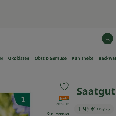
Suc
ON
Ökokisten
Obst & Gemüse
Kühltheke
Backwa
Saatgut
Produkt zu Favouriten hinzuf
, Verband:
Demeter
1,95 €
, Kontrollstelle:
.
/ Stück
Deutschland