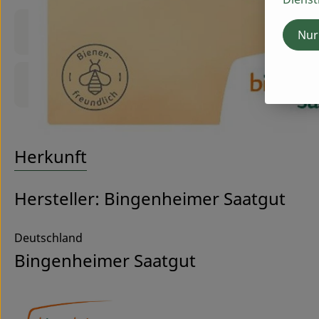
Produktinformationen
Nur
Produktdatenblatt
Herkunft
Hersteller: Bingenheimer Saatgut
Deutschland
Bingenheimer Saatgut