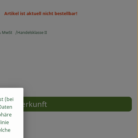
Artikel ist aktuell nicht bestellbar!
% MwSt
Handelsklasse II
st (bei
Herkunft
 Daten
phäre
inie
elche