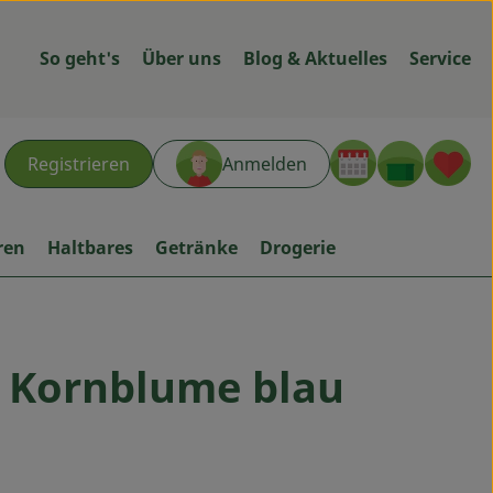
So geht's
Über uns
Blog & Aktuelles
Service
Warenk
L
Registrieren
Anmelden
hen
ren
Haltbares
Getränke
Drogerie
 Kornblume blau
ügen