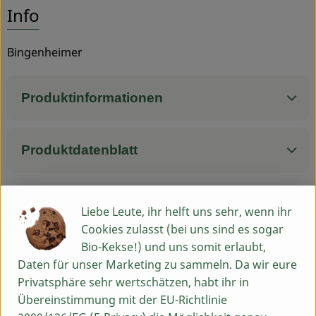
Entdecke passende Rezepte
Info
Service
Bingenheimer
Produktinformationen
Produktdatenblatt
Liebe Leute, ihr helft uns sehr, wenn ihr
Herkunft
Cookies zulasst (bei uns sind es sogar
Bio-Kekse!) und uns somit erlaubt,
Hersteller: Bingenheimer Saatgut
Daten für unser Marketing zu sammeln. Da wir eure
Privatsphäre sehr wertschätzen, habt ihr in
Deutschland
Übereinstimmung mit der EU-Richtlinie
Bingenheimer Saatgut