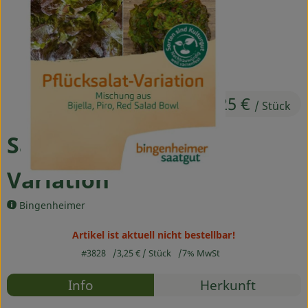
Ökokisten
Obst & Gemüse
Kühltheke
3,25 €
Backwaren
/ Stück
Haltbares
Saatgut Pflücksalat
Getränke
Variation
Drogerie
Bingenheimer
Artikel ist aktuell nicht bestellbar!
So geht's
#3828
3,25 €
/ Stück
7% MwSt
Über uns
Rezepte
Info
Herkunft
Es wurden
Blog & Aktuelles