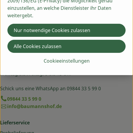
2009/136/EG (E-Privacy) die Möglichkeit genau
einzustellen, an welche Dienstleister ihr Daten
weitergebt.
Nur notwendige Cookies zulassen
Alle Cookies zulassen
Du hast eine Frage? Wir helfen dir gern:
Egenhausen 54
Cookieeinstellungen
91619 Obernzenn
Montag bis Freitag: 9 bis 13 Uhr
Schick uns eine WhatsApp an 09844 33 5 99 0
09844 33 5 99 0
info@baumannshof.de
Lieferservice