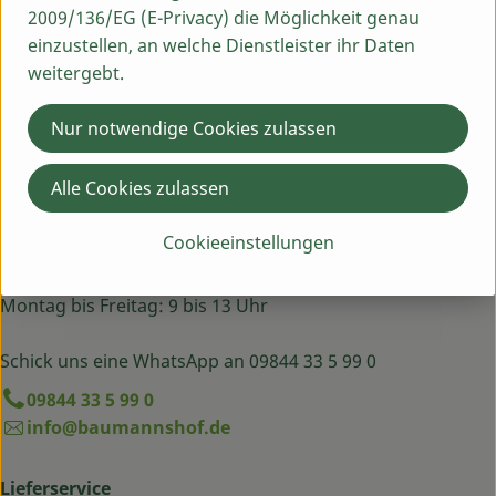
2009/136/EG (E-Privacy) die Möglichkeit genau
Bingenheimer Saatgut
einzustellen, an welche Dienstleister ihr Daten
weitergebt.
Nur notwendige Cookies zulassen
Alle Cookies zulassen
Du hast eine Frage? Wir helfen dir gern:
Cookieeinstellungen
Egenhausen 54
91619 Obernzenn
Montag bis Freitag: 9 bis 13 Uhr
Schick uns eine WhatsApp an 09844 33 5 99 0
09844 33 5 99 0
info@baumannshof.de
Lieferservice