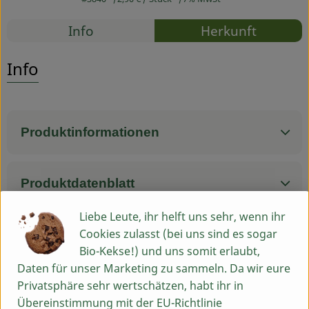
Rezepte
Service
Info
Herkunft
Es wurden
Entdecke passende Rezepte
Info
Produktinformationen
Produktdatenblatt
Liebe Leute, ihr helft uns sehr, wenn ihr
Cookies zulasst (bei uns sind es sogar
Herkunft
Bio-Kekse!) und uns somit erlaubt,
Daten für unser Marketing zu sammeln. Da wir eure
Privatsphäre sehr wertschätzen, habt ihr in
Hersteller: Bingenheimer Saatgut
Übereinstimmung mit der EU-Richtlinie