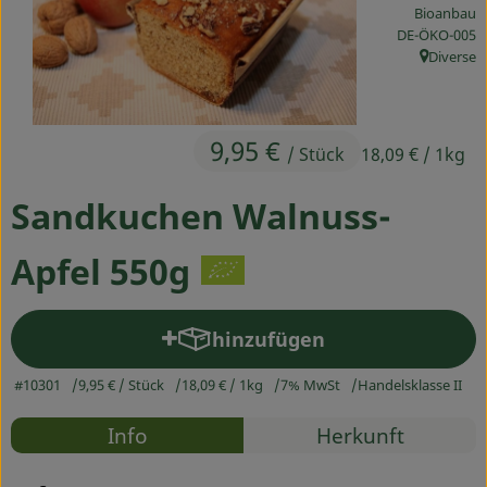
Bioanbau
Ökokisten
, Kontrollstelle
DE-ÖKO-005
Diverse
Obst & Gemüse
, Herkunft
Kühltheke
9,95 €
/ Stück
18,09 €
/ 1kg
Backwaren
Sandkuchen Walnuss-
Haltbares
Getränke
Apfel 550g
Drogerie
hinzufügen
Produkt zum Warenkorb hin
So geht's
#10301
9,95 €
/ Stück
18,09 €
/ 1kg
7% MwSt
Handelsklasse II
Rezepte
Info
Herkunft
Über uns
Es wurden
Entdecke passende Rezepte
Blog & Aktuelles