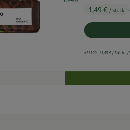
Diverse
, Herkunft:
1,49 €
/ Stück
#53100
1,49 €
/ Stück
Rezepte
n keine passenden Rezepte gefunden.