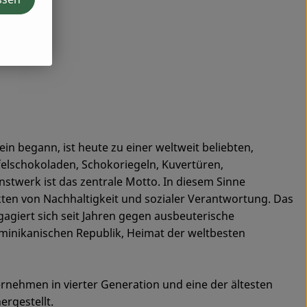
n begann, ist heute zu einer weltweit beliebten,
felschokoladen, Schokoriegeln, Kuvertüren,
stwerk ist das zentrale Motto. In diesem Sinne
ten von Nachhaltigkeit und sozialer Verantwortung. Das
iert sich seit Jahren gegen ausbeuterische
minikanischen Republik, Heimat der weltbesten
rnehmen in vierter Generation und eine der ältesten
rgestellt.