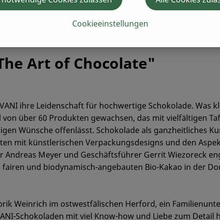
Cookieeinstellungen
he Art of Chocolate"
ANI ihre Leidenschaft für hochwertige Schokolade. Was klei
l von über 60 Produkten gewachsen, das mit vielfältigen Ta
igen Wünsche offenlässt. Schokolade als ganzheitliches Kun
aten mit künstlerischen Verpackungsdesigns und den Aspek
ndreas Meyer und Geschäftsführer Gerrit Wiezoreck engag
rs fairen und biodynamisch-angebauten Bio-Kakao in der Do
ik Weinrich im ostwestfälischen Herford, ein Familienunte
ANI-Schokoladen mit viel Know-how und Liebe zum Detail he