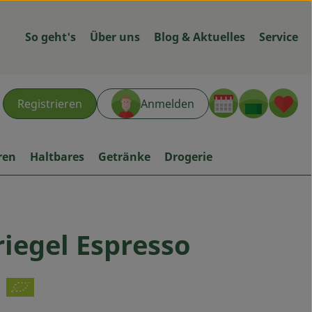
So geht's
Über uns
Blog & Aktuelles
Service
Warenk
L
Registrieren
Anmelden
hen
ren
Haltbares
Getränke
Drogerie
iegel Espresso
ügen