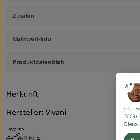
Zutaten
Nährwert-Info
Produktdatenblatt
Herkunft
sehr w
Hersteller: Vivani
2009/1
Dienst
Diverse
Nur