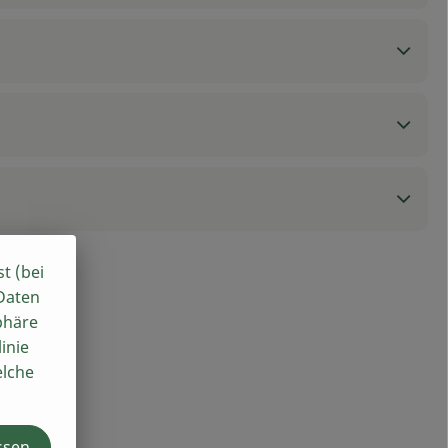
st (bei
 Daten
phäre
inie
elche
ssen