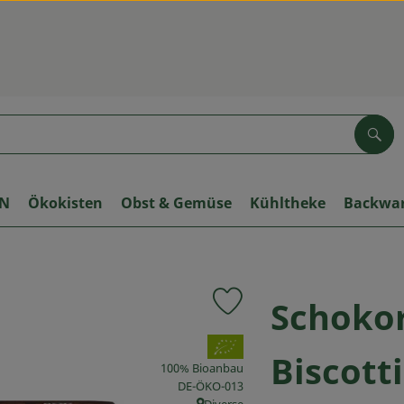
Suc
ON
Ökokisten
Obst & Gemüse
Kühltheke
Backwa
Schokor
Produkt zu Favouriten hinzuf
, Verband:
Biscotti
100% Bioanbau
, Kontrollstelle:
DE-ÖKO-013