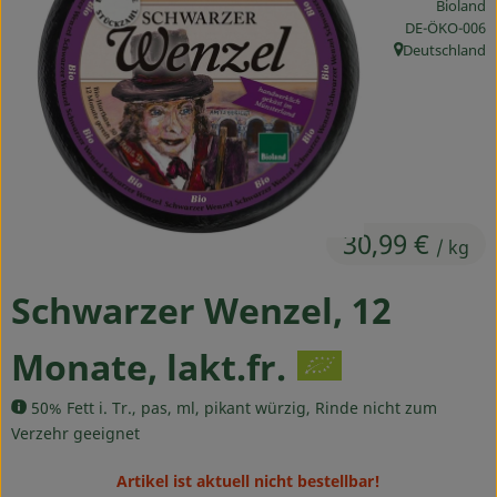
Bioland
Ökokisten
, Kontrollstelle
DE-ÖKO-006
Deutschland
, Herkunft:
Obst & Gemüse
Kühltheke
Backwaren
Haltbares
30,99 €
/ kg
Getränke
Schwarzer Wenzel, 12
Drogerie
Monate, lakt.fr.
So geht's
50% Fett i. Tr., pas, ml, pikant würzig, Rinde nicht zum
Verzehr geeignet
Über uns
Artikel ist aktuell nicht bestellbar!
Blog & Aktuelles