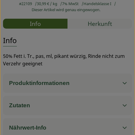
#22109
30,99 €
/ kg
7% MwSt
Handelsklasse I
Dieser Artikel wird genau eingewogen.
Service
Rezepte
Info
Herkunft
Es wurden
Entdecke passende Rezepte
Info
50% Fett i. Tr., pas, ml, pikant würzig, Rinde nicht zum
Verzehr geeignet
Produktinformationen
Zutaten
Nährwert-Info