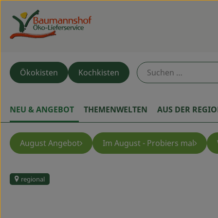
Ökokisten
Kochkisten
NEU & ANGEBOT
THEMENWELTEN
AUS DER REGI
August Angebot
Im August - Probiers mal
regional