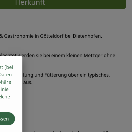
Herkunft
 & Gastronomie in Götteldorf bei Dietenhofen.
hlachtet werden sie bei einem kleinen Metzger ohne
st (bei
 Daten
ter Tierhaltung und Fütterung über ein typisches,
phäre
eckschicht aus.
inie
elche
ssen