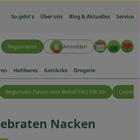
So geht's
Über uns
Blog & Aktuelles
Service
Warenk
L
Registrieren
Anmelden
hen
ren
Haltbares
Getränke
Drogerie
Regionales Fleisch vom Biohof Fetz KW 35
Comté - 
ebraten Nacken
gen