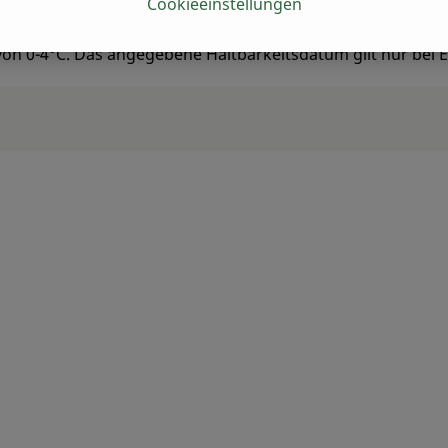
Cookieeinstellungen
wichte. Auch größere Abweichungen von den Gewichtsanga
man sie hungern. Dadurch kommen größere Gewichtsschwank
 von 0-4°C. Das angegebene Haltbarkeitsdatum gilt nur bei