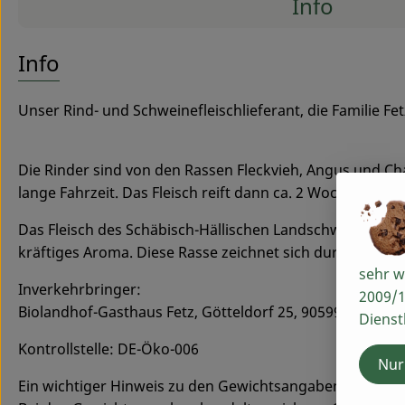
Info
Es wurde
Entdecke passende Rezepte
Info
Unser Rind- und Schweinefleischlieferant, die Familie F
Die Rinder sind von den Rassen Fleckvieh, Angus und C
lange Fahrzeit. Das Fleisch reift dann ca. 2 Wochen tro
Das Fleisch des Schäbisch-Hällischen Landschweines (ein
kräftiges Aroma. Diese Rasse zeichnet sich durch ihr zar
sehr w
Inverkehrbringer:
2009/1
Biolandhof-Gasthaus Fetz, Götteldorf 25, 90599 Dietenh
Dienst
Kontrollstelle: DE-Öko-006
Nur
Ein wichtiger Hinweis zu den Gewichtsangaben und Tem