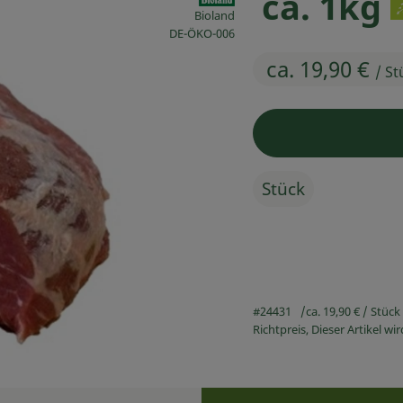
ca. 1kg
Bioland
, Kontrollstelle:
DE-ÖKO-006
ca. 19,90 €
/ St
Stück
#24431
ca. 19,90 €
/ Stück
Richtpreis,
Dieser Artikel w
Rezepte