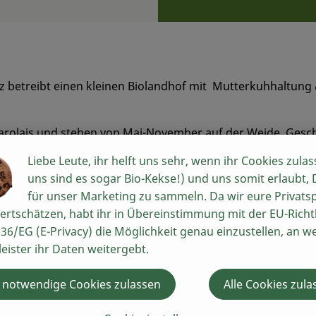
n keine passenden Rezepte gefunden.
etz betreibt einen kleinen Biolandhof mit Mutterkuhhaltung
harolais und stehen von Mai-November auf der Weide. Gesc
cken am Knochen.
Liebe Leute, ihr helft uns sehr, wenn ihr Cookies zulas
uns sind es sogar Bio-Kekse!) und uns somit erlaubt,
e alte Rasse) ist etwas dunkler und verfügt dank artgerech
für unser Marketing zu sammeln. Da wir eure Privats
tes, aromatisches Fleisch mit einer aufliegenden, dicken Sp
ertschätzen, habt ihr in Übereinstimmung mit der EU-Richtl
36/EG (E-Privacy) die Möglichkeit genau einzustellen, an w
ofen
leister ihr Daten weitergebt.
 notwendige Cookies zulassen
Alle Cookies zula
peraturen: