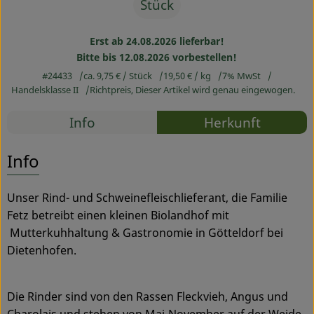
Stück
Service
Erst ab 24.08.2026 lieferbar!
Bitte bis 12.08.2026 vorbestellen!
#24433
ca. 9,75 €
/ Stück
19,50 €
/ kg
7% MwSt
Handelsklasse II
Richtpreis,
Dieser Artikel wird genau eingewogen.
Rezepte
Info
Herkunft
Es wurden
Entdecke passende Rezepte
Info
Unser Rind- und Schweinefleischlieferant, die Familie
Fetz betreibt einen kleinen Biolandhof mit
Mutterkuhhaltung & Gastronomie in Götteldorf bei
Dietenhofen.
Die Rinder sind von den Rassen Fleckvieh, Angus und
Charolais und stehen von Mai-November auf der Weide.