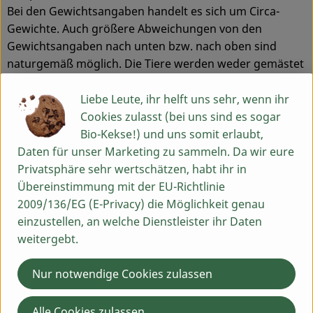
Bei den Gewichtsangaben handelt es sich um Circa-
Gewichte. Auch größere Abweichungen von den
Gewichtsangaben nach unten bzw. nach oben sind
naturgemäß möglich. Die Tiere werden weder gemästet
noch lässt man sie hungern. Dadurch kommen größere
Gewichtsschwankungen zu Stande, die im Vorfeld nicht
Liebe Leute, ihr helft uns sehr, wenn ihr
absehbar sind.
Cookies zulasst (bei uns sind es sogar
Bitte lagern Sie das Fleisch immer bei einer Temperatur
Bio-Kekse!) und uns somit erlaubt,
von 0-4°C. Das angegebene Haltbarkeitsdatum gilt nur
Daten für unser Marketing zu sammeln. Da wir eure
bei Einhaltung dieser Temperaturen.
Privatsphäre sehr wertschätzen, habt ihr in
Übereinstimmung mit der EU-Richtlinie
2009/136/EG (E-Privacy) die Möglichkeit genau
Produktinformationen
einzustellen, an welche Dienstleister ihr Daten
weitergebt.
Nur notwendige Cookies zulassen
Herkunft
Alle Cookies zulassen