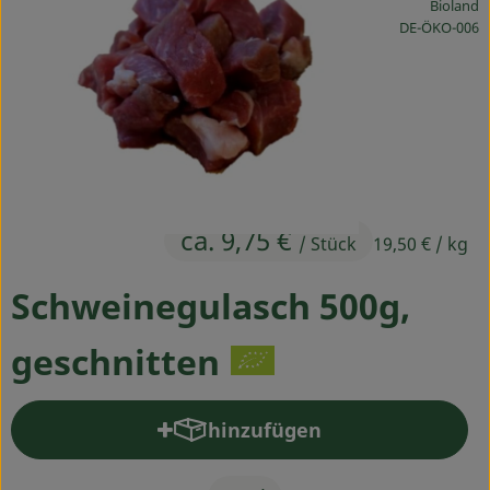
Bioland
Ökokisten
, Kontrollstelle
DE-ÖKO-006
Obst & Gemüse
Kühltheke
Backwaren
Haltbares
ca. 9,75 €
/ Stück
19,50 €
/ kg
Getränke
Schweinegulasch 500g,
Drogerie
geschnitten
So geht's
hinzufügen
Über uns
Produkt zum Warenkorb hinz
Blog & Aktuelles