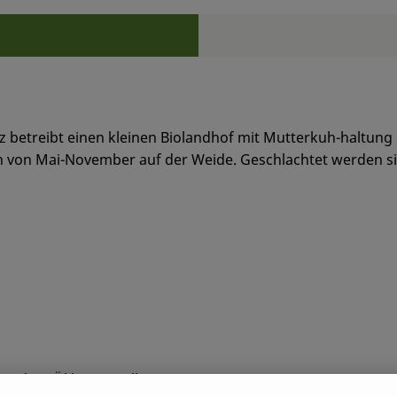
Rezepte
n keine passenden Rezepte gefunden.
etz betreibt einen kleinen Biolandhof mit Mutterkuh-haltung
n von Mai-November auf der Weide. Geschlachtet werden si
Salz & Öl hergestellt.