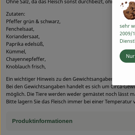
Ohne Salz, da das Fleisch sonst durchbeizt, ohne Öl weil 
Zutaten:
Pfeffer grün & schwarz,
sehr w
Fenchelsaat,
2009/1
Koriandersaat,
Dienst
Paprika edelsüß,
Kümmel,
Nur
Chayennepfeffer,
Knoblauch frisch,
Ein wichtiger Hinweis zu den Gewichtsangaben und Tem
Bei den Gewichtsangaben handelt es sich um Circa-Ge
möglich. Die Tiere werden weder gemästet noch lässt 
Bitte lagern Sie das Fleisch immer bei einer Temperatur
Produktinformationen