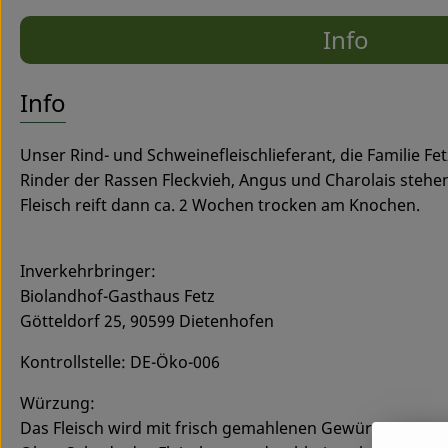
Info
Es wurde
Entdecke passende Rezepte
Info
Unser Rind- und Schweinefleischlieferant, die Familie F
Rinder der Rassen Fleckvieh, Angus und Charolais stehe
Fleisch reift dann ca. 2 Wochen trocken am Knochen.
Inverkehrbringer:
Biolandhof-Gasthaus Fetz
Götteldorf 25, 90599 Dietenhofen
Kontrollstelle: DE-Öko-006
Würzung:
Das Fleisch wird mit frisch gemahlenen Gewürzen, OHNE 