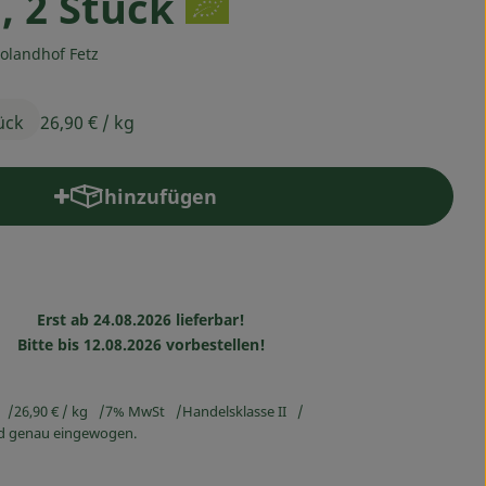
, 2 Stück
iolandhof Fetz
ück
26,90 €
/ kg
hinzufügen
Produkt zum Warenkorb hinzufügen
Erst ab 24.08.2026 lieferbar!
Bitte bis 12.08.2026 vorbestellen!
26,90 €
/ kg
7% MwSt
Handelsklasse II
ird genau eingewogen.