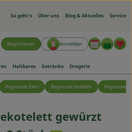
So geht's
Über uns
Blog & Aktuelles
Service
Warenk
L
Registrieren
Anmelden
hen
ren
Haltbares
Getränke
Drogerie
Regionale Eier
Regionale Nudeln
Regionale G
ekotelett gewürzt
gen