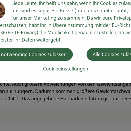
dieses in die Glut tropft & verbrennt.
Liebe Leute, ihr helft uns sehr, wenn ihr Cookies zulas
uns sind es sogar Bio-Kekse!) und uns somit erlaubt,
für unser Marketing zu sammeln. Da wir eure Privats
ertschätzen, habt ihr in Übereinstimmung mit der EU-Richtl
36/EG (E-Privacy) die Möglichkeit genau einzustellen, an w
leister ihr Daten weitergebt.
 notwendige Cookies zulassen
Alle Cookies zula
Cookieeinstellungen
peraturen:
wichte. Auch größere Abweichungen von den Gewichtsanga
man sie hungern. Dadurch kommen größere Gewichtsschwank
 von 0-4°C. Das angegebene Haltbarkeitsdatum gilt nur bei