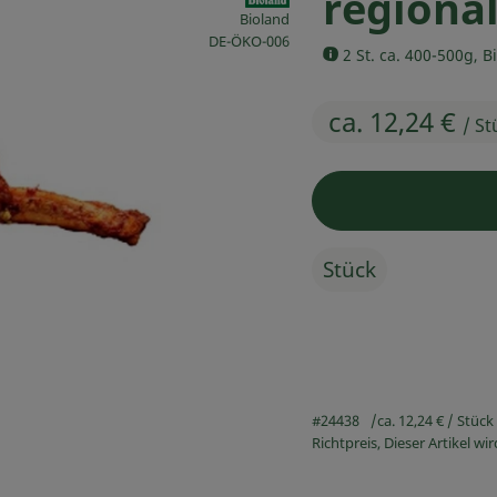
regional
Bioland
, Kontrollstelle:
DE-ÖKO-006
2 St. ca. 400-500g, B
ca. 12,24 €
/ St
Stück
#24438
ca. 12,24 €
/ Stück
Richtpreis,
Dieser Artikel w