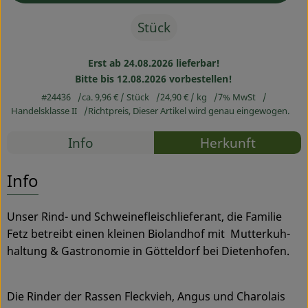
Stück
Service
Erst ab 24.08.2026 lieferbar!
Bitte bis 12.08.2026 vorbestellen!
#24436
ca. 9,96 €
/ Stück
24,90 €
/ kg
7% MwSt
Handelsklasse II
Richtpreis,
Dieser Artikel wird genau eingewogen.
Rezepte
Info
Herkunft
Es wurden
Entdecke passende Rezepte
Info
Unser Rind- und Schweinefleischlieferant, die Familie
Fetz betreibt einen kleinen Biolandhof mit Mutterkuh-
haltung & Gastronomie in Götteldorf bei Dietenhofen.
Die Rinder der Rassen Fleckvieh, Angus und Charolais