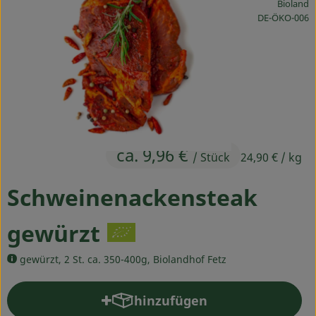
Bioland
Ökokisten
, Kontrollstelle
DE-ÖKO-006
Obst & Gemüse
Kühltheke
Backwaren
Haltbares
ca. 9,96 €
/ Stück
24,90 €
/ kg
Getränke
Schweinenackensteak
Drogerie
gewürzt
So geht's
gewürzt, 2 St. ca. 350-400g, Biolandhof Fetz
Über uns
hinzufügen
Produkt zum Warenkorb hinz
Blog & Aktuelles