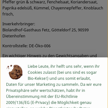
Pfeffer grün & schwarz, Fenchelsaat, Koriandersaat,
Paprika edelsüß, Kümmel, Chayennepfeffer, Knoblauch
frisch,
Inverkehrbringer:
Biolandhof-Gasthaus Fetz, Götteldorf 25, 90599
Dietenhofen
Kontrollstelle: DE-Öko-006
Ein wichtiger Hinweis zu den Gewichtsangaben und
Temperaturen:
Liebe Leute, ihr helft uns sehr, wenn ihr
Bei den Gewichtsangaben handelt es sich um Circa-
Cookies zulasst (bei uns sind es sogar
Gewichte. Auch größere Abweichungen von den
Bio-Kekse!) und uns somit erlaubt,
Gewichtsangaben nach unten bzw. nach oben sind
Daten für unser Marketing zu sammeln. Da wir eure
naturgemäß möglich. Die Tiere werden weder gemästet
Privatsphäre sehr wertschätzen, habt ihr in
noch lässt man sie hungern. Dadurch kommen größere
Übereinstimmung mit der EU-Richtlinie
Gewichtsschwankungen zu Stande, die im Vorfeld nicht
2009/136/EG (E-Privacy) die Möglichkeit genau
absehbar sind.