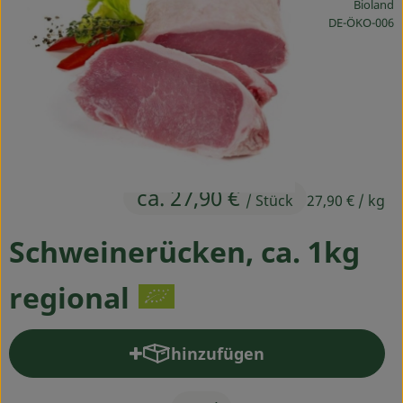
Bioland
Ökokisten
, Kontrollstelle
DE-ÖKO-006
Obst & Gemüse
Kühltheke
Backwaren
Haltbares
ca. 27,90 €
/ Stück
27,90 €
/ kg
Getränke
Schweinerücken, ca. 1kg
Drogerie
regional
So geht's
hinzufügen
Über uns
Produkt zum Warenkorb hinz
Blog & Aktuelles