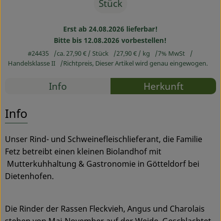
Stück
Service
Erst ab 24.08.2026 lieferbar!
Bitte bis 12.08.2026 vorbestellen!
#24435
ca. 27,90 €
/ Stück
27,90 €
/ kg
7% MwSt
Handelsklasse II
Richtpreis,
Dieser Artikel wird genau eingewogen.
Rezepte
Info
Herkunft
Es wurden
Entdecke passende Rezepte
Info
Unser Rind- und Schweinefleischlieferant, die Familie
Fetz betreibt einen kleinen Biolandhof mit
Mutterkuhhaltung & Gastronomie in Götteldorf bei
Dietenhofen.
Die Rinder der Rassen Fleckvieh, Angus und Charolais
stehen von Mai-November auf der Weide. Geschlachtet