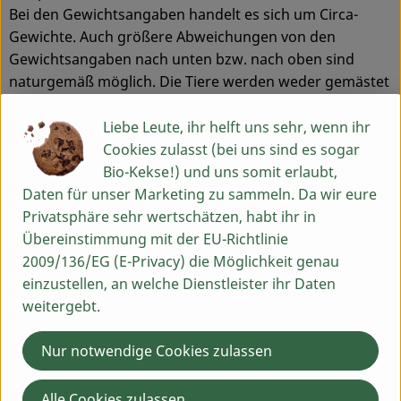
Bei den Gewichtsangaben handelt es sich um Circa-
Gewichte. Auch größere Abweichungen von den
Gewichtsangaben nach unten bzw. nach oben sind
naturgemäß möglich. Die Tiere werden weder gemästet
noch lässt man sie hungern. Dadurch kommen größere
Gewichtsschwankungen zu Stande, die im Vorfeld nicht
Liebe Leute, ihr helft uns sehr, wenn ihr
absehbar sind.
Cookies zulasst (bei uns sind es sogar
Bitte lagern Sie das Fleisch immer bei einer Temperatur
Bio-Kekse!) und uns somit erlaubt,
von 0-4°C. Das angegebene Haltbarkeitsdatum gilt nur
Daten für unser Marketing zu sammeln. Da wir eure
bei Einhaltung dieser Temperaturen.
Privatsphäre sehr wertschätzen, habt ihr in
Übereinstimmung mit der EU-Richtlinie
2009/136/EG (E-Privacy) die Möglichkeit genau
Produktinformationen
einzustellen, an welche Dienstleister ihr Daten
weitergebt.
Nur notwendige Cookies zulassen
Herkunft
Alle Cookies zulassen