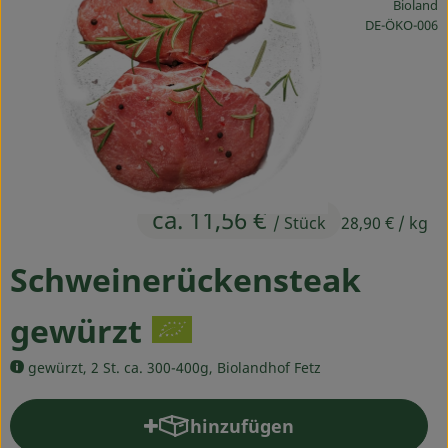
Bioland
Ökokisten
, Kontrollstelle
DE-ÖKO-006
Obst & Gemüse
Kühltheke
Backwaren
Haltbares
ca. 11,56 €
/ Stück
28,90 €
/ kg
Getränke
Schweinerückensteak
Drogerie
gewürzt
So geht's
gewürzt, 2 St. ca. 300-400g, Biolandhof Fetz
Über uns
hinzufügen
Produkt zum Warenkorb hinz
Blog & Aktuelles