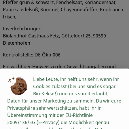
Pfeffer grün & schwarz, Fenchelsaat, Koriandersaat,
Paprika edelsüß, Kümmel, Chayennepfeffer, Knoblauch
frisch,
Inverkehrbringer:
Biolandhof-Gasthaus Fetz, Götteldorf 25, 90599
Dietenhofen
Kontrollstelle: DE-Öko-006
Ein wichtiger Hinweis zu den Gewichtsangaben und
Temperaturen:
Liebe Leute, ihr helft uns sehr, wenn ihr
Bei den Gewichtsangaben handelt es sich um Circa-
Cookies zulasst (bei uns sind es sogar
Gewichte. Auch größere Abweichungen von den
Bio-Kekse!) und uns somit erlaubt,
Gewichtsangaben nach unten bzw. nach oben sind
Daten für unser Marketing zu sammeln. Da wir eure
naturgemäß möglich. Die Tiere werden weder gemästet
Privatsphäre sehr wertschätzen, habt ihr in
noch lässt man sie hungern. Dadurch kommen größere
Übereinstimmung mit der EU-Richtlinie
Gewichtsschwankungen zu Stande, die im Vorfeld nicht
2009/136/EG (E-Privacy) die Möglichkeit genau
absehbar sind.