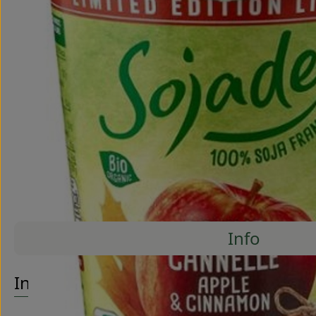
Info
Es wurde
Entdecke passende Rezepte
Info