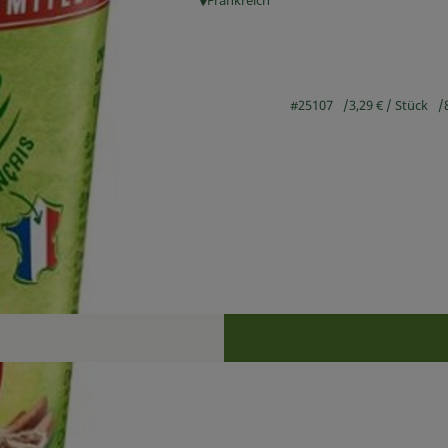
Frankreich
, Herkunft:
#25107
3,29 €
/ Stück
Rezepte
n keine passenden Rezepte gefunden.