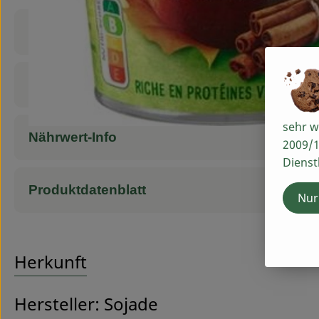
Produktinformationen
Zutaten
sehr w
Nährwert-Info
2009/1
Dienst
Produktdatenblatt
Nur
Herkunft
Hersteller: Sojade