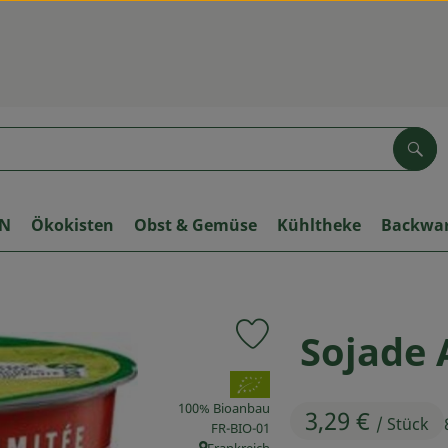
Suc
ON
Ökokisten
Obst & Gemüse
Kühltheke
Backwa
Sojade 
Produkt zu Favouriten hinzuf
, Verband:
100% Bioanbau
3,29 €
/ Stück
, Kontrollstelle:
FR-BIO-01