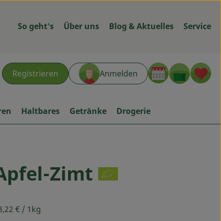
So geht's
Über uns
Blog & Aktuelles
Service
Warenk
L
Registrieren
Anmelden
hen
ren
Haltbares
Getränke
Drogerie
Apfel-Zimt
ügen
8,22 €
/ 1kg